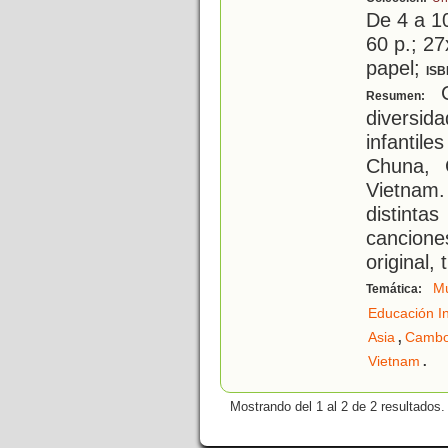
De 4 a 1
60 p.; 27
papel;
ISB
C
Resumen:
diversid
infanti
Chuna, 
Vietnam.
distint
cancion
original, 
Mú
Temática:
Educación In
,
Asia
Camb
.
Vietnam
Mostrando del 1 al 2 de 2 resultados.