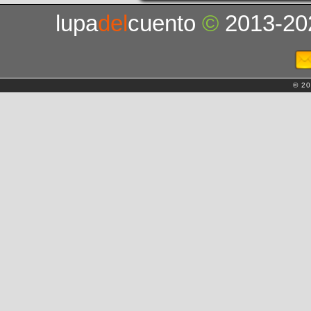
lupa
del
cuento
©
2013-20
© 20