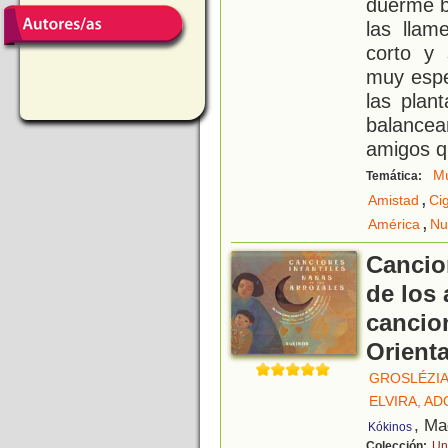
duerme b
las lla
corto y 
muy espe
las plan
balance
amigos q
Mú
Temática:
,
Amistad
Ci
,
América
Nu
Cancio
de los 
cancion
Orienta
GROSLÉZIA
ELVIRA, A
, Ma
Kókinos
Colección:
Un