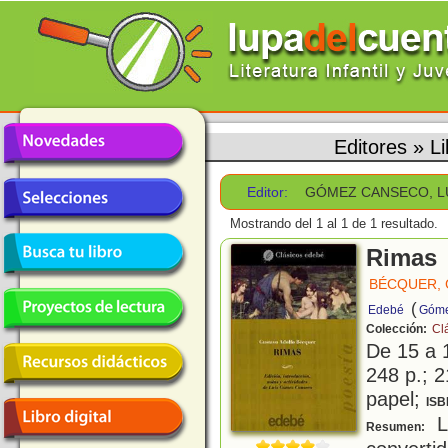
Editores
»
L
Editor:
GÓMEZ CANSECO, L
Mostrando del 1 al 1 de 1 resultado.
Rimas
BÉCQUER,
(
Edebé
Góme
Colección:
Cl
De 15 a 
248 p.; 2
papel;
ISB
L
Resumen: