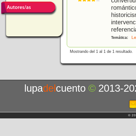
conver
romántic
historic
interven
referenci
L
Temática:
Mostrando del 1 al 1 de 1 resultado.
lupa
del
cuento
©
2013-20
© 20