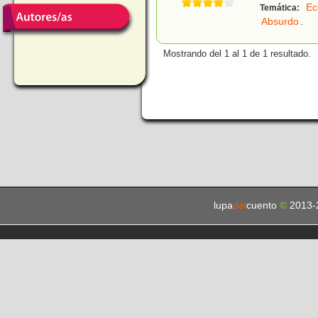
Ec
Temática:
Absurdo
.
Mostrando del 1 al 1 de 1 resultado.
lupa
del
cuento
©
2013-