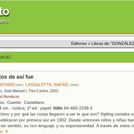
Editores
»
Libros de "GONZÁLE
ANUEL
os de así fue
RUDYARD
LASSALETTA, RAFAEL
(aut.)
(trad.)
z, José Manuel
), Tres Cantos, 2002
l literaturas
ños.
Cuento
. Castellano.
 cm.; rústica; 1ª ed.; papel;
84-460-1538-2
ISBN:
ómo y por qué las cosas llegaron a ser lo que son? Kipling contaba 
publicaron por primera vez en 1902. Desde entonces niños y niñas han
 sin sentido, su rico lenguaje y su espontaneidad. A través de estos 
eer