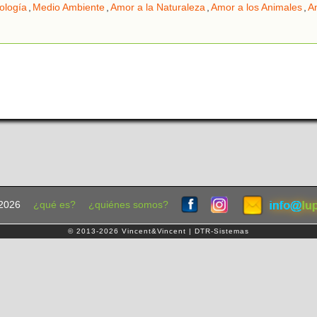
ología
,
Medio Ambiente
,
Amor a la Naturaleza
,
Amor a los Animales
,
A
2026
¿qué es?
¿quiénes somos?
© 2013-2026 Vincent&Vincent | DTR-Sistemas