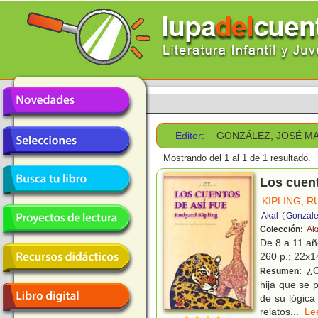
Editor:
GONZÁLEZ, JOSÉ M
Mostrando del 1 al 1 de 1 resultado.
Los cuent
KIPLING, 
Akal
(
Gonzále
Colección:
Aka
De 8 a 11 a
260 p.; 22x14
¿C
Resumen:
hija que se 
de su lógica
relatos
...
L