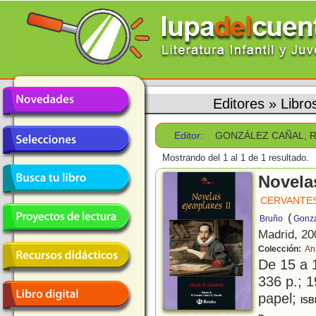
Editores
»
Libr
Editor:
GONZÁLEZ CAÑAL, 
Mostrando del 1 al 1 de 1 resultado.
Novelas
CERVANTES
(
Bruño
Gonzá
Madrid, 20
Colección:
An
De 15 a 
336 p.; 1
papel;
ISB
C