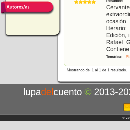
Resumen:
Cervan
extraord
ocasión
literari
Edición, 
Rafael G
Contiene 
Pí
Temática:
Mostrando del 1 al 1 de 1 resultado.
lupa
del
cuento
©
2013-20
© 20