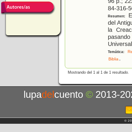
96 p.; 22
84-316-5
Es
Resumen:
del Anti
la Creac
pasando
Universal
Re
Temática:
.
Biblia
Mostrando del 1 al 1 de 1 resultado.
lupa
del
cuento
©
2013-20
© 20