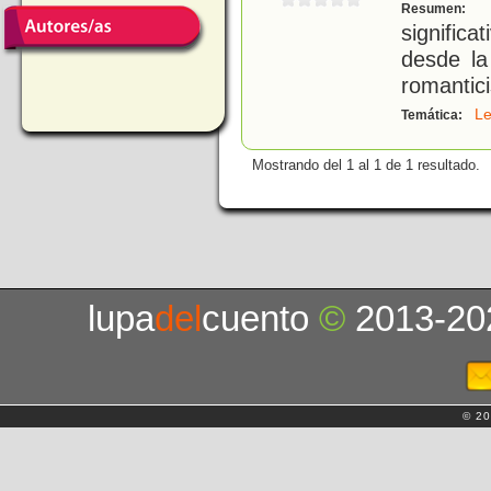
S
Resumen:
signific
desde la
romantici
L
Temática:
Mostrando del 1 al 1 de 1 resultado.
lupa
del
cuento
©
2013-20
© 20