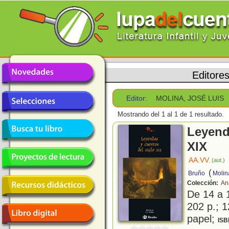
Editore
Editor:
MOLINA, JOSÉ LUIS
Mostrando del 1 al 1 de 1 resultado.
Leyend
XIX
AA.VV.
(aut.)
(
Bruño
Molin
Colección:
An
De 14 a 
202 p.; 1
papel;
ISB