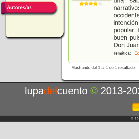
una sab
narrati
occident
intenció
popular. 
buen pul
Don Jua
E
Temática:
Mostrando del 1 al 1 de 1 resultado.
lupa
del
cuento
©
2013-20
© 20