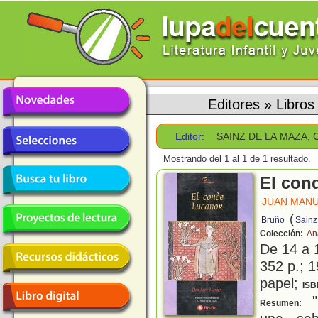
Editores
»
Libro
Editor:
SAINZ DE LA MAZA,
Mostrando del 1 al 1 de 1 resultado.
El con
JUAN MANU
(
Bruño
Sainz
Colección:
An
De 14 a 
352 p.; 1
papel;
ISB
"
Resumen: