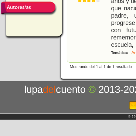
años y ti
que naci
padre, 
progres
con fut
rememor
escuela, 
Am
Temática:
Mostrando del 1 al 1 de 1 resultado.
lupa
del
cuento
©
2013-20
© 20