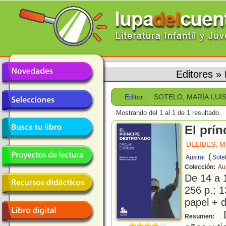
Editores
»
Editor:
SOTELO, MARÍA LUI
Mostrando del 1 al 1 de 1 resultado.
El prí
DELIBES, 
(
Austral
Sote
Colección:
Au
De 14 a 
256 p.; 1
papel + d
D
Resumen: