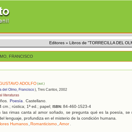
Editores
»
Libros de "TORRECILLA DEL O
LMO, FRANCISCO
 GUSTAVO ADOLFO
(aut.)
la del Olmo, Francisco
), Tres Cantos, 2002
l literaturas
años.
Poesía
. Castellano.
 cm.; rústica; 1ª ed.; papel;
84-460-1523-4
ISBN:
 las rimas canta al amor soñado, se pregunta qué es la poesía, se r
del lenguaje, profundiza en el misterio de la condición humana.
lores Humanos
,
Romanticismo
,
Amor
.