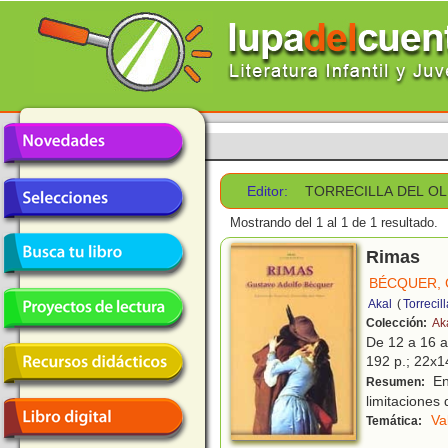
Editor:
TORRECILLA DEL O
Mostrando del 1 al 1 de 1 resultado.
Rimas
BÉCQUER,
Akal
(
Torrecil
Colección:
Aka
De 12 a 16 
192 p.; 22x14
En
Resumen:
limitaciones 
Va
Temática: