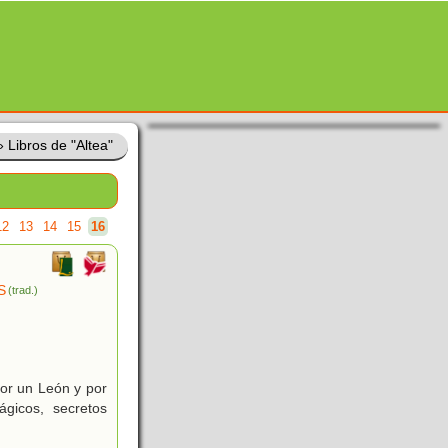
»
Libros de "Altea"
12
13
14
15
16
S
(trad.)
por un León y por
ágicos, secretos