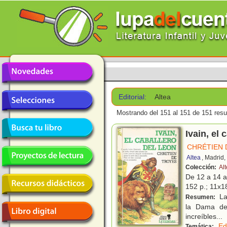
Editorial:
Altea
Mostrando del 151 al 151 de 151 resu
Ivain, el 
CHRÉTIEN 
Altea
, Madrid
Colección:
Alt
De 12 a 14 
152 p.; 11x18
Las
Resumen:
la Dama de 
increíbles...
Ed
Temática: