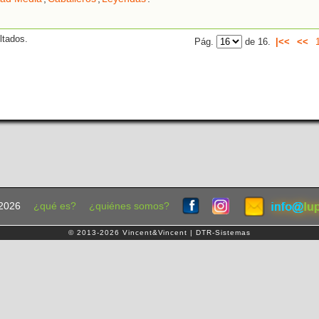
ltados.
Pág.
de 16.
|<<
<<
2026
¿qué es?
¿quiénes somos?
© 2013-2026 Vincent&Vincent | DTR-Sistemas