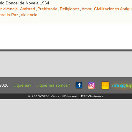
io Doncel de Novela 1964
nvivencia
,
Amistad
,
Prehistoria
,
Religiones
,
Amor
,
Civilizaciones Antig
ara la Paz
,
Violencia
.
2026
¿qué es?
¿quiénes somos?
© 2013-2026 Vincent&Vincent | DTR-Sistemas