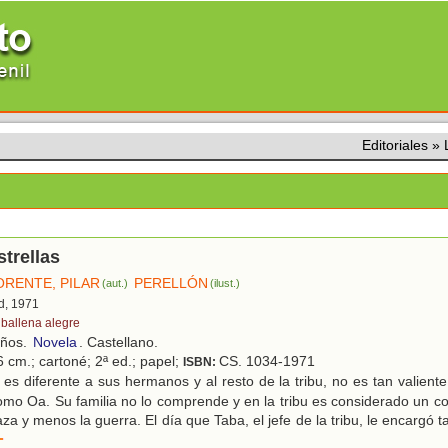
Editoriales
»
strellas
ORENTE, PILAR
PERELLÓN
(aut.)
(ilust.)
d, 1971
 ballena alegre
años.
Novela
. Castellano.
6 cm.; cartoné; 2ª ed.; papel;
CS. 1034-1971
ISBN:
es diferente a sus hermanos y al resto de la tribu, no es tan valient
mo Oa. Su familia no lo comprende y en la tribu es considerado un c
aza y menos la guerra. El día que Taba, el jefe de la tribu, le encargó 
r