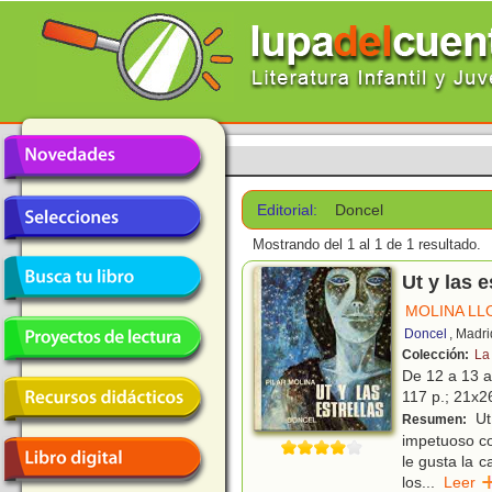
Editorial:
Doncel
Mostrando del 1 al 1 de 1 resultado.
Ut y las e
MOLINA LL
Doncel
, Madri
Colección:
La
De 12 a 13 
117 p.; 21x2
Ut 
Resumen:
impetuoso co
le gusta la c
los
...
Lee