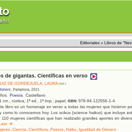
Editoriales
»
Libros de "Nex
 de gigantas. Científicas en verso
IZ DE GORDEJUELA, LAURA
(aut.)
lishers
, Pamplona, 2021
años.
Poesía
. Castellano.
 cm.; rústica; 1ª ed., 1ª imp.; papel;
978-84-122556-1-4
ISBN:
e libro es un homenaje en verso a todas las mujeres que hicieron po
al y como lo conocemos hoy. Los scikus (science haikus) que incluye es
e 110 mujeres científicas que han realizado grandes aportes en diver
Leer
jeres
,
Ciencia
,
Científicos
,
Poesía
,
Haiku
,
Igualdad de Género
.