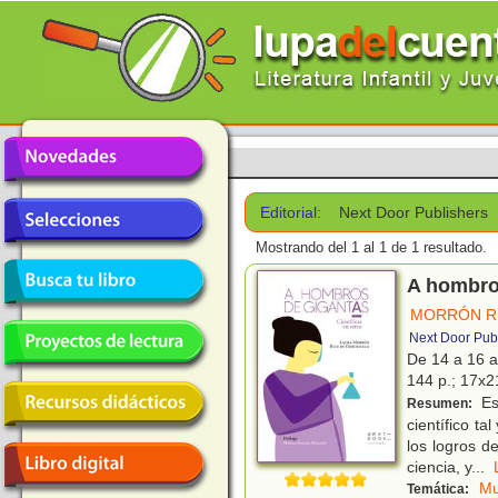
Editorial:
Next Door Publishers
Mostrando del 1 al 1 de 1 resultado.
A hombros
MORRÓN RU
Next Door Pub
De 14 a 16 
144 p.; 17x21
Est
Resumen:
científico t
los logros d
ciencia, y
...
Mu
Temática: