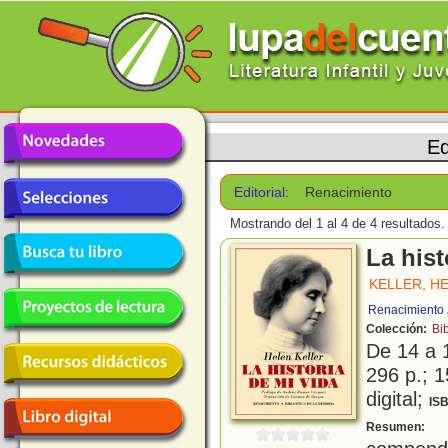
Ed
Editorial:
Renacimiento
Mostrando del 1 al 4 de 4 resultados.
La hist
KELLER, H
Renacimiento
Colección:
Bi
De 14 a 
296 p.; 1
digital;
IS
E
Resumen: