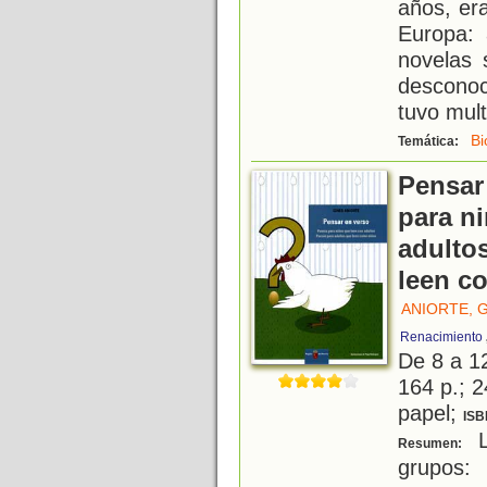
años, er
Europa: 
novelas 
desconoc
tuvo mult
Bi
Temática:
Pensar
para n
adultos
leen c
ANIORTE, 
Renacimiento
De 8 a 1
164 p.; 2
papel;
ISB
L
Resumen:
grupos: