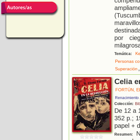
compend
ampliam
(Tuscum
maravill
destinad
por cie
milagros
Ke
Temática:
Personas co
,
Superación
Celia e
FORTÚN, E
Renacimiento
Colección:
Bi
De 12 a 
352 p.; 1
papel + d
No
Resumen: