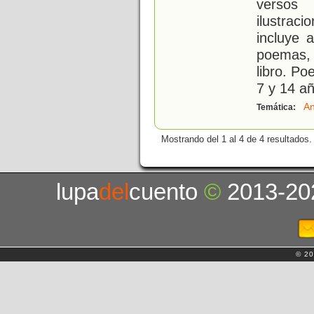
versos
ilustrac
incluye 
poemas, 
libro. Po
7 y 14 a
An
Temática:
Mostrando del 1 al 4 de 4 resultados.
lupa
del
cuento
©
2013-20
© 20