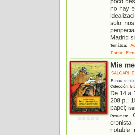
poco des
no hay en
idealiza
solo nos
peripeci
Madrid si
Ad
Temática:
Fortún, Elen
Mis me
SALGARI, E
Renacimiento
Colección:
Bi
De 14 a 
208 p.; 1
papel;
ISB
C
Resumen:
cronista
notable 