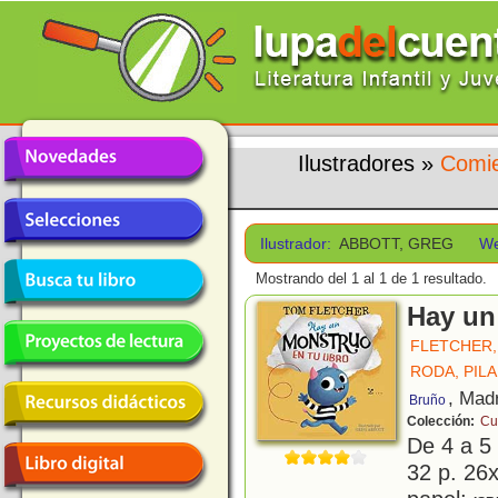
Ilustradores
»
Comie
Ilustrador:
ABBOTT, GREG
We
Mostrando del 1 al 1 de 1 resultado.
Hay un
FLETCHER,
RODA, PIL
, Mad
Bruño
Colección:
Cu
De 4 a 5
32 p. 26x