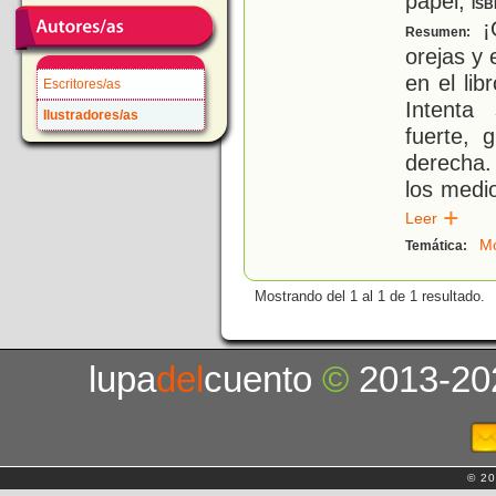
papel;
ISB
¡O
Resumen:
orejas y 
en el li
Escritores/as
Intenta 
Ilustradores/as
fuerte, 
derecha.
los medi
Leer
Mo
Temática:
Mostrando del 1 al 1 de 1 resultado.
lupa
del
cuento
©
2013-20
© 20