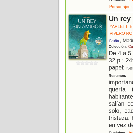
Personajes 
Un rey
YARLETT, 
VIVERO RO
, Mad
Bruño
Colección:
Cu
De 4 a 5
32 p.; 24
papel;
ISB
U
Resumen:
importa
quería 
habitant
salían c
solo, ca
tristeza.
en vez de
An