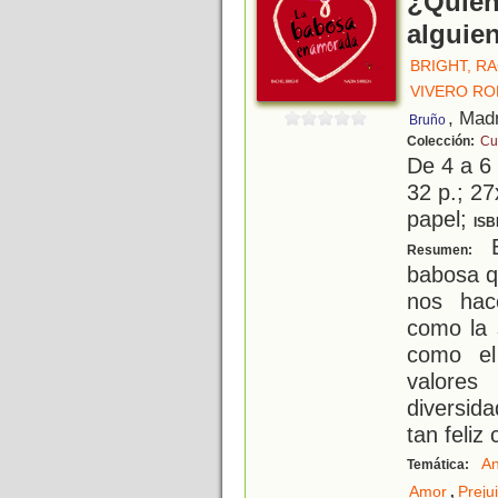
¿Quién
alguie
BRIGHT, R
VIVERO RO
, Mad
Bruño
Colección:
Cu
De 4 a 6
32 p.; 27
papel;
ISB
E
Resumen:
babosa q
nos hace
como la 
como el
valore
diversid
tan feliz
An
Temática:
,
Amor
Preju