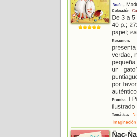
, Mad
Bruño
Colección:
Cu
De 3 a 5
40 p.; 27
papel;
ISB
L
Resumen:
presenta
verdad, 
pequeña 
un gato
puntiagu
por favo
auténtic
I P
Premio:
ilustrado 
Ni
Temática:
Imaginación
Ñac-Ña