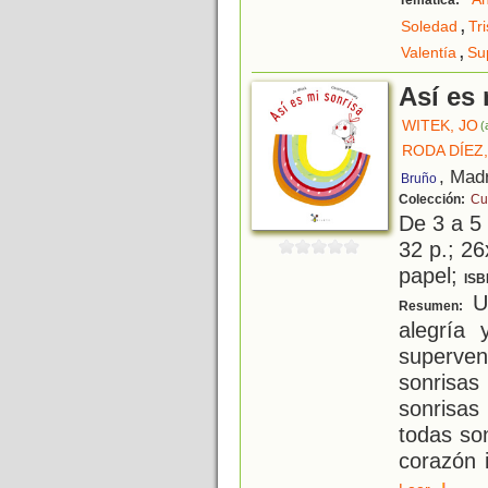
Temática:
,
Soledad
Tr
,
Valentía
Su
Así es 
WITEK, JO
(
RODA DÍEZ,
, Mad
Bruño
Colección:
Cu
De 3 a 5
32 p.; 26
papel;
ISB
Un
Resumen:
alegría 
superve
sonrisa
sonrisas
todas so
corazón i