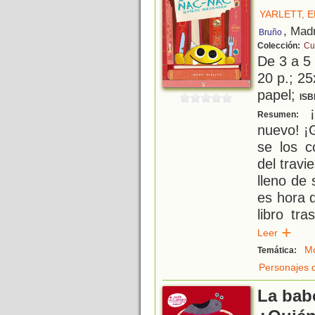
YARLETT, 
, Mad
Bruño
Colección:
Cu
De 3 a 5
20 p.; 25
papel;
ISB
¡
Resumen:
nuevo! ¡
se los c
del trav
lleno de
es hora 
libro tr
Leer
Mo
Temática:
Personajes 
La bab