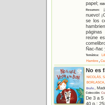
papel;
ISB
¡
Resumen:
nuevo! ¡
se los c
hambrie
página
reúne es
comelibr
Ñac-ñac 
Li
Temática:
,
Hambre
Ca
No es f
NICOLÁS, 
BORLASCA
, Mad
Bruño
Colección:
Cu
De 3 a 5
40 p.; 25