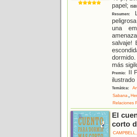
papel;
ISB
L
Resumen:
peligros
una emo
amenaza
salvaje!
escondid
dormido.
más sigi
II 
Premio:
ilustrado 
An
Temática:
,
Sabana
He
Relaciones F
El cue
corto 
CAMPBELL,