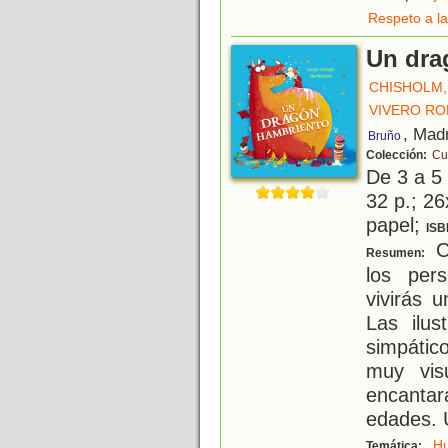
Respeto a la
Un dra
CHISHOLM,
VIVERO RO
, Mad
Bruño
Colección:
Cu
De 3 a 5
32 p.; 26
papel;
ISB
Co
Resumen:
los per
vivirás 
Las ilus
simpátic
muy visu
encanta
edades. 
H
Temática: