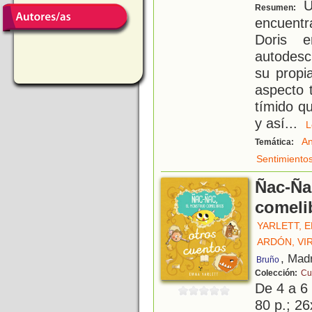
U
Resumen:
encuentr
Doris 
autodesc
su propi
aspecto 
tímido qu
y así
...
An
Temática:
Sentimiento
Ñac-Ña
comeli
YARLETT, 
ARDÓN, VI
, Mad
Bruño
Colección:
Cu
De 4 a 6
80 p.; 26