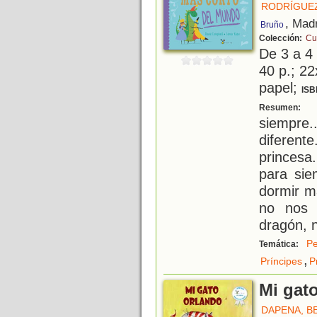
RODRÍGUEZ
, Mad
Bruño
Colección:
Cu
De 3 a 4
40 p.; 22
papel;
ISB
L
Resumen:
siempr
diferent
princesa
para sie
dormir m
no nos 
dragón, 
Pe
Temática:
,
Príncipes
P
Mi gat
DAPENA, B