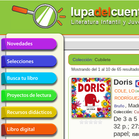
Colección:
Cubilete
Mostrando del 1 al 10 de 65 resultado
Doris
COLE, LO
(a
RODRÍGUEZ
, Mad
Bruño
Colección:
Cu
De 3 a 5
32 p.; 27
papel;
ISB