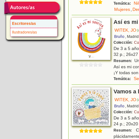
Ni
Temática:
Mujeres
,
Der
Así es mi
Escritores/as
WITEK, JO
(
Ilustradores/as
Bruño
, Madrid
Colección:
Cu
De 3 a 5 añ
32 p.; 26x27 
Un 
Resumen:
Así es mi co
¡Y todas son
Se
Temática:
Vamos a 
WITEK, JO
(
Bruño
, Madrid
Colección:
Cu
De 3 a 5 añ
24 p.; 20x20 
Cu
Resumen:
plácidamente