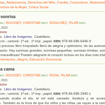
ñas
,
Adolescencia
,
Derechos del Niño
,
Familia
,
Costumbres
,
Matrimoni
echos de la Mujer
,
Crítica Social
.
 sonrisa
ROUSSEY, CHRISTINE
RODA DÍEZ, PILAR
aut.)
(ilust.)
(trad.)
, 2022
bilete
os.
Libro de Imágenes
. Castellano.
cm.; cartoné; 1ª ed., 1ª imp.; papel;
978-84-696-6446-9
ISBN:
precioso libro troquelado lleno de alegría y optimismo, de las autora
razón. Hay sonrisas grandes, sonrisas pequeñas, sonrisas tímidas, sonri
 maravillosas! Pueden alegrarte el corazón incluso en los días más tris
ntimientos
,
Alegría
,
Educación Emocional
.
la cama
ROUSSEY, CHRISTINE
RODA, PILAR
aut.)
(ilust.)
(trad.)
, 2021
bilete
os.
Libro de Imágenes
. Castellano.
cm.; cartoné; 1ª ed., 1ª imp.; papel;
978-84-696-2945-1
ISBN:
ando acaba el día, el sol está cansado, bosteza y se acues
. También es la hora de que los niños y las niñas ¡se vayan a la cama