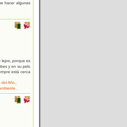
que hacer algunas
 lejos, porque es
ubes y en su pelo
empre está cerca
 del Año
,
Ambiente
.