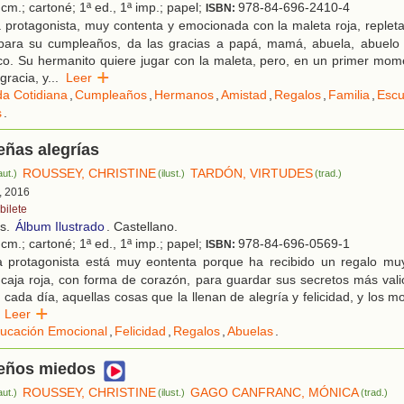
cm.; cartoné; 1ª ed., 1ª imp.; papel;
978-84-696-2410-4
ISBN:
 protagonista, muy contenta y emocionada con la maleta roja, replet
 para su cumpleaños, da las gracias a papá, mamá, abuela, abuel
o. Su hermanito quiere jugar con la maleta, pero, en un primer mome
racia, y
...
Leer
da Cotidiana
,
Cumpleaños
,
Hermanos
,
Amistad
,
Regalos
,
Familia
,
Escu
s
.
eñas alegrías
ROUSSEY, CHRISTINE
TARDÓN, VIRTUDES
aut.)
(ilust.)
(trad.)
, 2016
bilete
os.
Álbum Ilustrado
. Castellano.
cm.; cartoné; 1ª ed., 1ª imp.; papel;
978-84-696-0569-1
ISBN:
 protagonista está muy eontenta porque ha recibido un regalo mu
caja roja, con forma de corazón, para guardar sus secretos más valio
 cada día, aquellas cosas que la llenan de alegría y felicidad, y los
Leer
ucación Emocional
,
Felicidad
,
Regalos
,
Abuelas
.
eños miedos
ROUSSEY, CHRISTINE
GAGO CANFRANC, MÓNICA
aut.)
(ilust.)
(trad.)