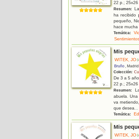
22 p.; 25x26 
La
Resumen:
ha recibido
pequeño, Nic
hace mucha g
Vi
Temática:
Sentimiento
Mis pequ
WITEK, JO
(
Bruño
, Madrid
Colección:
Cu
De 3 a 5 añ
22 p.; 25x26 
La
Resumen:
abuela. Una 
va metiendo,
que desea
...
Ed
Temática:
Mis pequ
WITEK, JO
(