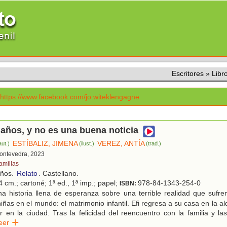
Escritores
»
Libr
https://www.facebook.com/jo.witeklengagne
años, y no es una buena noticia
ESTÍBALIZ, JIMENA
VEREZ, ANTÍA
aut.)
(ilust.)
(trad.)
Pontevedra, 2023
amillas
años.
Relato
. Castellano.
 cm.; cartoné; 1ª ed., 1ª imp.; papel;
978-84-1343-254-0
ISBN:
a historia llena de esperanza sobre una terrible realidad que sufr
iñas en el mundo: el matrimonio infantil. Efi regresa a su casa en la al
r en la ciudad. Tras la felicidad del reencuentro con la familia y la
Leer