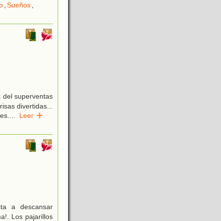
o
,
Sueños
,
s del superventas
sas divertidas...
tes.
...
Leer
ta a descansar
!. Los pajarillos