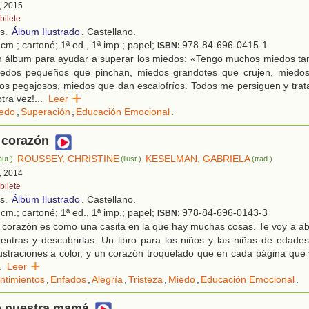
, 2015
bilete
os.
Álbum Ilustrado
. Castellano.
cm.; cartoné; 1ª ed., 1ª imp.; papel;
978-84-696-0415-1
ISBN:
 álbum para ayudar a superar los miedos: «Tengo muchos miedos ta
edos pequeños que pinchan, miedos grandotes que crujen, miedos
os pegajosos, miedos que dan escalofríos. Todos me persiguen y trat
tra vez!
...
Leer
edo
,
Superación
,
Educación Emocional
.
 corazón
ROUSSEY, CHRISTINE
KESELMAN, GABRIELA
aut.)
(ilust.)
(trad.)
, 2014
bilete
os.
Álbum Ilustrado
. Castellano.
cm.; cartoné; 1ª ed., 1ª imp.; papel;
978-84-696-0143-3
ISBN:
corazón es como una casita en la que hay muchas cosas. Te voy a abr
ntras y descubrirlas. Un libro para los niños y las niñas de edade
lustraciones a color, y un corazón troquelado que en cada página qu
.
Leer
ntimientos
,
Enfados
,
Alegría
,
Tristeza
,
Miedo
,
Educación Emocional
.
e nuestra mamá