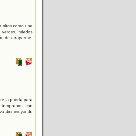
n altos como una
 verdes, miedos
an de atraparme.
ir la puerta para
s tempranas, con
e va disminuyendo