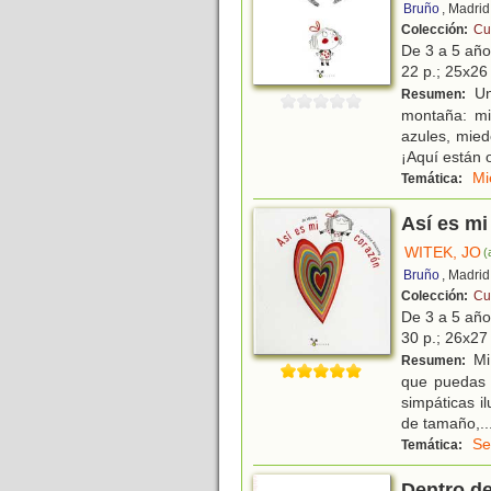
Bruño
, Madrid
Colección:
Cu
De 3 a 5 añ
22 p.; 25x26 
Un
Resumen:
montaña: mi
azules, mied
¡Aquí están o
Mi
Temática:
Así es mi
WITEK, JO
(
Bruño
, Madrid
Colección:
Cu
De 3 a 5 añ
30 p.; 26x27 
Mi 
Resumen:
que puedas e
simpáticas i
de tamaño,
..
Se
Temática:
Dentro d