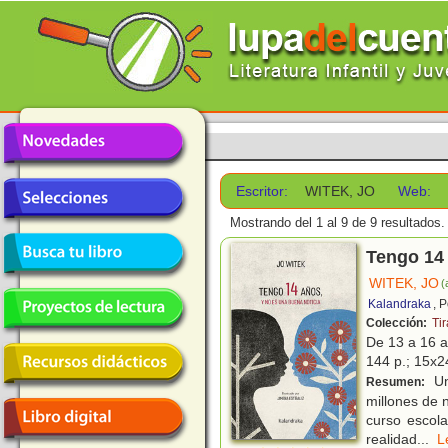
Escritor:
WITEK, JO
Web:
Mostrando del 1 al 9 de 9 resultados.
Tengo 14 
WITEK, JO
(
Kalandraka
, 
Colección:
Tir
De 13 a 16 
144 p.; 15x24
Un
Resumen:
millones de n
curso escola
realidad
...