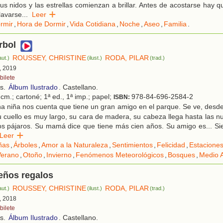
us nidos y las estrellas comienzan a brillar. Antes de acostarse hay 
lavarse
...
Leer
rmir
,
Hora de Dormir
,
Vida Cotidiana
,
Noche
,
Aseo
,
Familia
.
rbol
ROUSSEY, CHRISTINE
RODA, PILAR
aut.)
(ilust.)
(trad.)
, 2019
bilete
os.
Álbum Ilustrado
. Castellano.
cm.; cartoné; 1ª ed., 1ª imp.; papel;
978-84-696-2584-2
ISBN:
 niña nos cuenta que tiene un gran amigo en el parque. Se ve, desde
u cuello es muy largo, su cara de madera, su cabeza llega hasta las n
s pájaros. Su mamá dice que tiene más cien años. Su amigo es... Si
Leer
ñas
,
Árboles
,
Amor a la Naturaleza
,
Sentimientos
,
Felicidad
,
Estaciones
Verano
,
Otoño
,
Invierno
,
Fenómenos Meteorológicos
,
Bosques
,
Medio 
eños regalos
ROUSSEY, CHRISTINE
RODA, PILAR
aut.)
(ilust.)
(trad.)
, 2018
bilete
os.
Álbum Ilustrado
. Castellano.