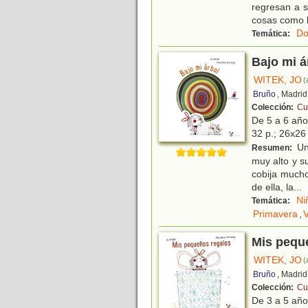
regresan a s
cosas como 
Do
Temática:
Bajo mi á
WITEK, JO
(
Bruño
, Madrid
Colección:
Cu
De 5 a 6 añ
32 p.; 26x26 
Una
Resumen:
muy alto y s
cobija mucho
de ella, la
...
Ni
Temática:
Primavera
,
Mis pequ
WITEK, JO
(
Bruño
, Madrid
Colección:
Cu
De 3 a 5 añ