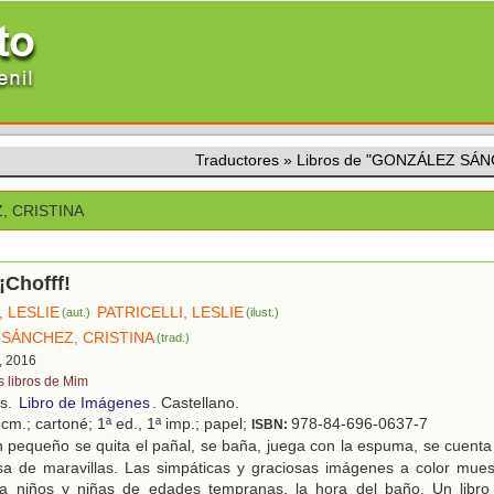
Traductores
»
Libros de "GONZÁLEZ SÁN
, CRISTINA
¡Chofff!
, LESLIE
PATRICELLI, LESLIE
(aut.)
(ilust.)
SÁNCHEZ, CRISTINA
(trad.)
, 2016
s libros de Mim
os.
Libro de Imágenes
. Castellano.
cm.; cartoné; 1ª ed., 1ª imp.; papel;
978-84-696-0637-7
ISBN:
 pequeño se quita el pañal, se baña, juega con la espuma, se cuenta
asa de maravillas. Las simpáticas y graciosas imágenes a color mue
 a niños y niñas de edades tempranas, la hora del baño. Un libr