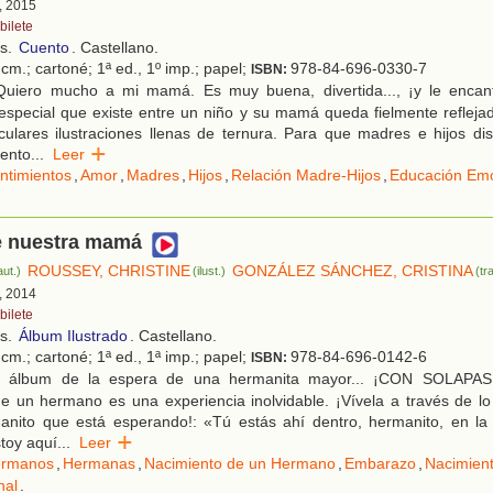
, 2015
bilete
os.
Cuento
. Castellano.
cm.; cartoné; 1ª ed., 1º imp.; papel;
978-84-696-0330-7
ISBN:
uiero mucho a mi mamá. Es muy buena, divertida..., ¡y le encant
 especial que existe entre un niño y su mamá queda fielmente reflej
ulares ilustraciones llenas de ternura. Para que madres e hijos dis
ento
...
Leer
ntimientos
,
Amor
,
Madres
,
Hijos
,
Relación Madre-Hijos
,
Educación Emo
e nuestra mamá
ROUSSEY, CHRISTINE
GONZÁLEZ SÁNCHEZ, CRISTINA
aut.)
(ilust.)
(tr
, 2014
bilete
os.
Álbum Ilustrado
. Castellano.
cm.; cartoné; 1ª ed., 1ª imp.; papel;
978-84-696-0142-6
ISBN:
 álbum de la espera de una hermanita mayor... ¡CON SOLAPA
e un hermano es una experiencia inolvidable. ¡Vívela a través de lo
anito que está esperando!: «Tú estás ahí dentro, hermanito, en la 
toy aquí
...
Leer
rmanos
,
Hermanas
,
Nacimiento de un Hermano
,
Embarazo
,
Nacimien
nal
.