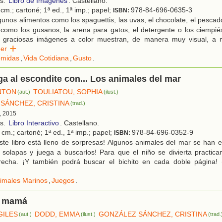
os.
Libro de Imágenes
. Castellano.
cm.; cartoné; 1ª ed., 1ª imp.; papel;
978-84-696-0635-3
ISBN:
unos alimentos como los spaguettis, las uvas, el chocolate, el pescad
 como los gusanos, la arena para gatos, el detergente o los ciempié
y graciosas imágenes a color muestran, de manera muy visual, a 
eer
midas
,
Vida Cotidiana
,
Gusto
.
ga al escondite con... Los animales del mar
ANTON
TOULIATOU, SOPHIA
(aut.)
(ilust.)
SÁNCHEZ, CRISTINA
(trad.)
, 2015
os.
Libro Interactivo
. Castellano.
cm.; cartoné; 1ª ed., 1ª imp.; papel;
978-84-696-0352-9
ISBN:
ste libro está lleno de sorpresas! Algunos animales del mar se han 
 solapas y juega a buscarlos! Para que el niño se divierta practica
erecha. ¡Y también podrá buscar el bichito en cada doble página
imales Marinos
,
Juegos
.
o mamá
GILES
DODD, EMMA
GONZÁLEZ SÁNCHEZ, CRISTINA
(aut.)
(ilust.)
(trad.