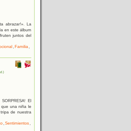
a abrazar!». La
ada en este álbum
fruten juntos del
cional
,
Familia
,
ad.)
S SORPRESA! El
 que una niña le
tripa de nuestra
to
,
Sentimientos
,