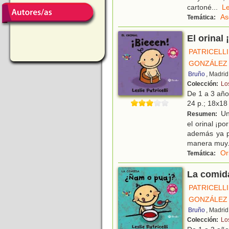
cartoné
...
L
As
Temática:
El orinal 
PATRICELLI
GONZÁLEZ 
Bruño
, Madrid
Colección:
Lo
De 1 a 3 añ
24 p.; 18x18 
Un
Resumen:
el orinal ¡p
además ya p
manera muy
Or
Temática:
La comid
PATRICELLI
GONZÁLEZ 
Bruño
, Madrid
Colección:
Lo