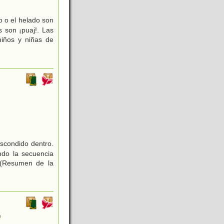
o o el helado son
s son ¡puaj!. Las
niños y niñas de
escondido dentro.
ndo la secuencia
! (Resumen de la
)