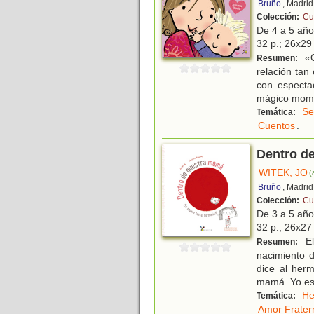
Bruño
, Madrid
Colección:
Cu
De 4 a 5 añ
32 p.; 26x29 
«Q
Resumen:
relación tan
con espectac
mágico mom
Se
Temática:
Cuentos
.
Dentro d
WITEK, JO
(
Bruño
, Madrid
Colección:
Cu
De 3 a 5 añ
32 p.; 26x27 
El
Resumen:
nacimiento d
dice al herm
mamá. Yo es
He
Temática:
Amor Frater