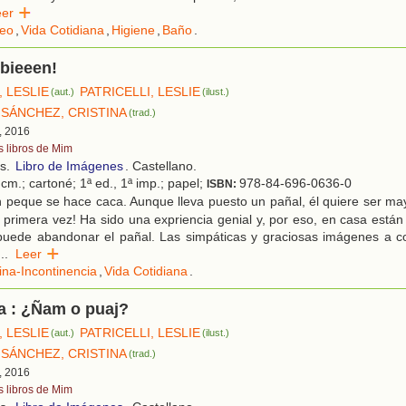
eer
eo
,
Vida Cotidiana
,
Higiene
,
Baño
.
¡bieeen!
, LESLIE
PATRICELLI, LESLIE
(aut.)
(ilust.)
SÁNCHEZ, CRISTINA
(trad.)
, 2016
s libros de Mim
os.
Libro de Imágenes
. Castellano.
cm.; cartoné; 1ª ed., 1ª imp.; papel;
978-84-696-0636-0
ISBN:
 peque se hace caca. Aunque lleva puesto un pañal, él quiere ser ma
or primera vez! Ha sido una expriencia genial y, por eso, en casa está
uede abandonar el pañal. Las simpáticas y graciosas imágenes a c
...
Leer
ina-Incontinencia
,
Vida Cotidiana
.
a : ¿Ñam o puaj?
, LESLIE
PATRICELLI, LESLIE
(aut.)
(ilust.)
SÁNCHEZ, CRISTINA
(trad.)
, 2016
s libros de Mim