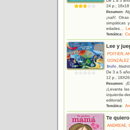
De 1 a 3 añ
24 p.; 18x18 
Alg
Resumen:
¡nañ!. Otras
simpáticas 
edades
...
L
Co
Temática:
Lee y jue
POITIER, 
GONZÁLEZ 
Bruño
, Madrid
De 3 a 5 añ
12 p.; 18X26 
¡E
Resumen:
¡Levanta las
izquierda-d
editorial)
An
Temática:
Te quier
ANDREAE, 