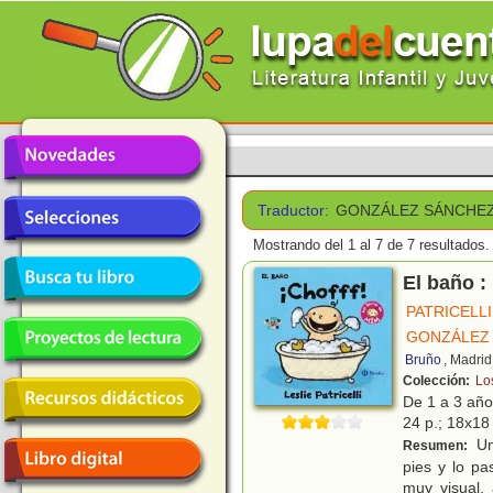
Traductor:
GONZÁLEZ SÁNCHEZ
Mostrando del 1 al 7 de 7 resultados.
El baño : 
PATRICELLI
GONZÁLEZ 
Bruño
, Madrid
Colección:
Lo
De 1 a 3 añ
24 p.; 18x18 
Un
Resumen:
pies y lo p
muy visual,