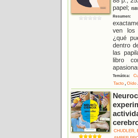
88 p.; 25
papel;
ISB
¿
Resumen:
exactam
ven los
¿qué pu
dentro d
las papi
libro c
apasiona
C
Temática:
,
Tacto
Oído
Neuroci
experi
activid
cerebr
CHUDLER, E
AMBER PR