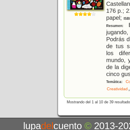
Castellan
176 p.; 2
papel;
ISB
E
Resumen:
jugando,
Podrás d
de tus s
los dif
mundo, y
de la di
cinco gus
Co
Temática:
,
Creatividad
Mostrando del 1 al 10 de 39 resultado
lupa
del
cuento
©
2013-20