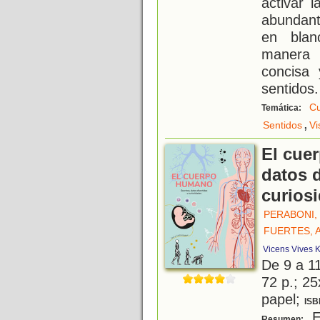
activar 
abundante
en blan
manera m
concisa 
sentidos.
C
Temática:
,
Sentidos
Vi
El cue
datos d
curios
PERABONI,
FUERTES, 
Vicens Vives K
De 9 a 1
72 p.; 25
papel;
ISB
Es
Resumen: