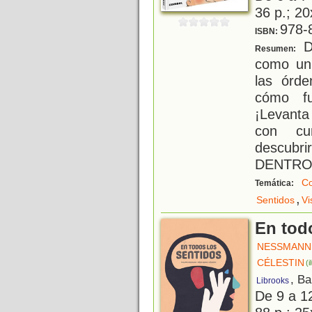
36 p.; 20
978-
ISBN:
De
Resumen:
como un 
las órde
cómo fu
¡Levanta
con cu
descubr
DENTRO! 
Co
Temática:
,
Sentidos
Vi
En tod
NESSMANN,
CÉLESTIN
(i
, Ba
Librooks
De 9 a 1