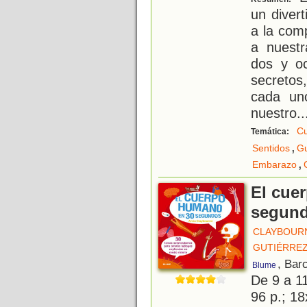
un diver
a la com
a nuestr
dos y oc
secretos
cada un
nuestro
..
C
Temática:
,
Sentidos
G
,
Embarazo
El cue
segun
CLAYBOURN
GUTIÉRREZ
, Bar
Blume
De 9 a 1
96 p.; 18