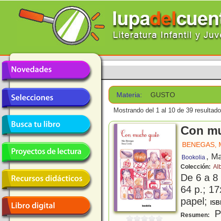
Materia:
GUSTO
Mostrando del 1 al 10 de 39 resultado
Con m
BENEGAS, 
, M
Bookolia
Colección:
Al
De 6 a 8
64 p.; 17
papel;
ISB
Po
Resumen: