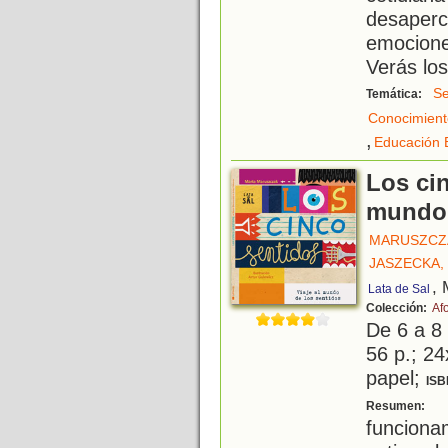
desaperc
emocion
Verás los
Se
Temática:
Conocimient
,
Educación 
Los cin
mundo 
MARUSZCZ
JASZECKA,
, 
Lata de Sal
Colección:
Af
De 6 a 8
56 p.; 24
papel;
ISB
¡
Resumen:
funcion