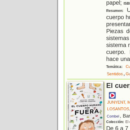
papel;
ISB
Un
Resumen:
cuerpo h
present
Piezas d
sistema
sistema 
cuerpo. 
hace un
C
Temática:
,
Sentidos
G
El cue
JUNYENT, 
LOSANTOS,
, Ba
Combel
Colección:
El
De 6 a 7