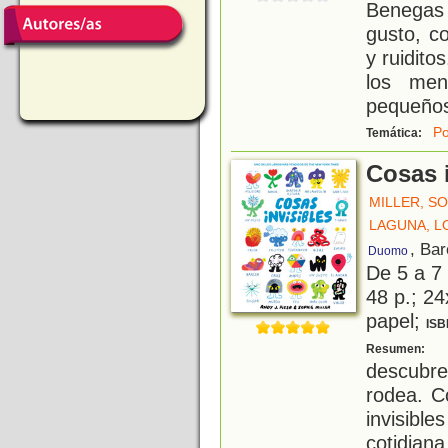
Benegas 
gusto, c
y ruidito
los men
pequeños.
Po
Temática:
Cosas 
MILLER, S
LAGUNA, L
, Ba
Duomo
De 5 a 7
48 p.; 24
papel;
ISB
¡
Resumen:
descubr
rodea. C
invisib
cotid