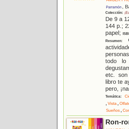
, B
Parramón
Colección:
¡E
De 9 a 1
144 p.; 2
papel;
ISB
G
Resumen:
activida
personas
todo lo
degustam
etc. son
libro te
pero, ¡n
Ci
Temática:
,
,
Vista
Olfat
,
Sueños
Con
Ron-ro