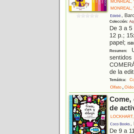
MONREAL, 
MONREAL, 
, Bar
Edebé
Colección:
Aq
De 3 a 5
12 p.; 15
papel;
ISB
U
Resumen:
sentid
COMERÁS
de la edit
Co
Temática:
,
Olfato
Oído
Come, c
de act
LOCKHART,
,
Coco Books
De 9 a 1