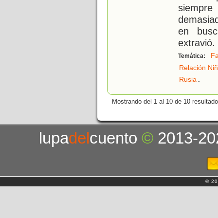
siempre
demasiad
en busc
extravió.
Fa
Temática:
Relación Ni
.
Rusia
Mostrando del 1 al 10 de 10 resultado
lupa
del
cuento
©
2013-20
© 20