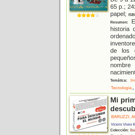
65 p.; 24
papel;
ISB
Es
Resumen:
historia
ordenad
inventor
de los 
pequeño
nombre
nacimient
In
Temática:
,
Tecnología
Mi prim
descub
BARUZZI, 
Vicens Vives K
Colección:
Ba