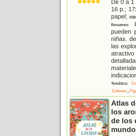
De 0 a 1
16 p.; 17
papel;
ISB
L
Resumen:
pueden 
niñas. d
las expl
atractiv
detall
materia
indicacio
Co
Temática:
,
Colores
Fig
Atlas d
los aro
de los 
mundo