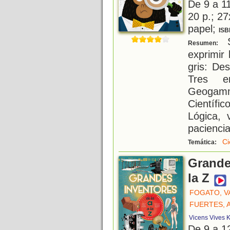
De 9 a 1
20 p.; 27
papel;
ISB
S
Resumen:
exprimir
gris: De
Tres e
Geogam
Científic
Lógica, 
paciencia
Ci
Temática:
Grande
la Z
FOGATO, V
FUERTES, 
Vicens Vives K
De 9 a 1