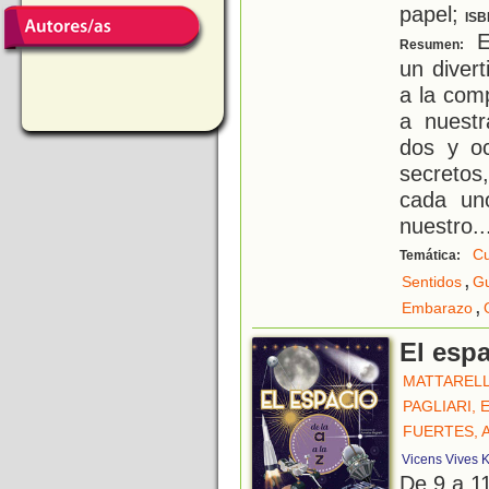
papel;
ISB
Es
Resumen:
un diver
a la com
a nuestr
dos y oc
secretos
cada un
nuestro
..
C
Temática:
,
Sentidos
G
,
Embarazo
El espa
MATTARELL
PAGLIARI,
FUERTES, 
Vicens Vives K
De 9 a 1