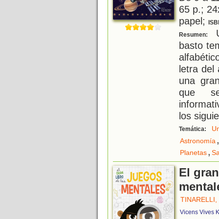
65 p.; 24
papel;
ISB
U
Resumen:
basto te
alfabéti
letra de
una gran
que se
informat
los sigui
Un
Temática:
Astronomía
,
Planetas
Sa
El gran
mental
TINARELLI,
Vicens Vives K