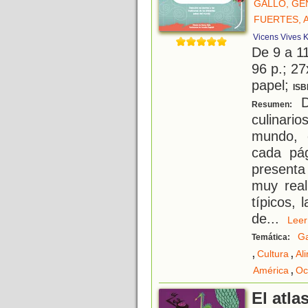
GALLO, GE
FUERTES, 
Vicens Vives K
De 9 a 1
96 p.; 27
papel;
ISB
De
Resumen:
culinari
mundo, 
cada pág
presenta 
muy real
típicos,
de
...
Le
G
Temática:
,
,
Cultura
Al
,
América
Oc
El atla