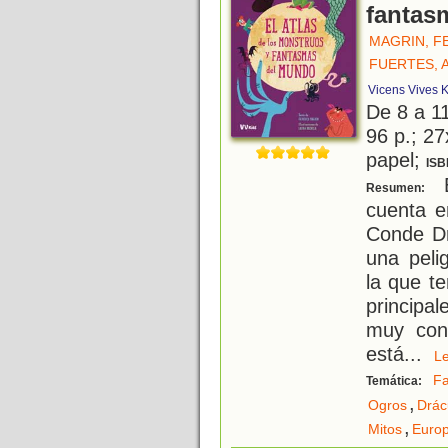
fantas
MAGRIN, F
FUERTES, 
Vicens Vives K
De 8 a 1
96 p.; 27
papel;
ISB
E
Resumen:
cuenta e
Conde Dr
una peli
la que t
principa
muy cono
está
...
L
F
Temática:
,
Ogros
Drác
,
Mitos
Euro