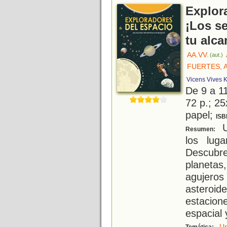
Explor
¡Los se
tu alca
AA.VV.
(aut.)
FUERTES, 
Vicens Vives K
De 9 a 1
72 p.; 25
papel;
ISB
Un
Resumen:
los lug
Descubr
planetas
agujer
asteroi
estacion
espacial 
Un