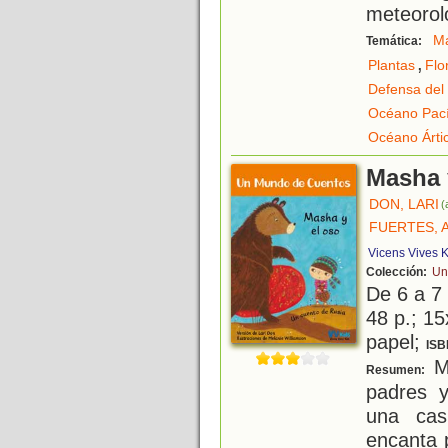
meteorol
M
Temática:
,
Plantas
Flo
Defensa del
Océano Pací
Océano Árti
Masha 
DON, LARI
(
FUERTES, 
Vicens Vives K
Colección:
Un
De 6 a 7
48 p.; 15
papel;
ISB
Ma
Resumen:
padres 
una cas
encanta 