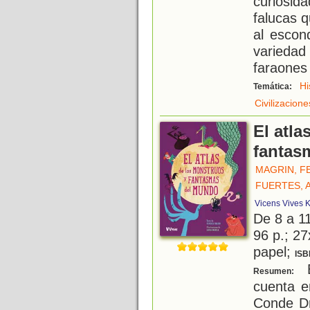
curiosi
falucas q
al escon
varieda
faraones
Hi
Temática:
Civilizacion
El atla
fantas
MAGRIN, F
FUERTES, 
Vicens Vives K
De 8 a 1
96 p.; 27
papel;
ISB
E
Resumen:
cuenta e
Conde Dr