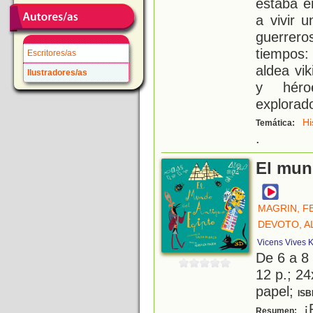
estaba en
a vivir 
guerrer
tiempos:
Escritores/as
aldea vi
Ilustradores/as
y héro
explorado
Hi
Temática:
.
El mun
MAGRIN, F
DEVOTO, A
Vicens Vives K
De 6 a 8
12 p.; 24
papel;
ISB
¡R
Resumen: