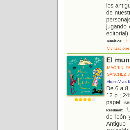
los antig
de nuestr
personaj
jugando 
editorial)
Hi
Temática:
Civilizacion
El mun
MAGRIN, F
SÁNCHEZ, 
Vicens Vives K
De 6 a 8
12 p.; 24
papel;
ISB
U
Resumen:
de león 
Antiguo