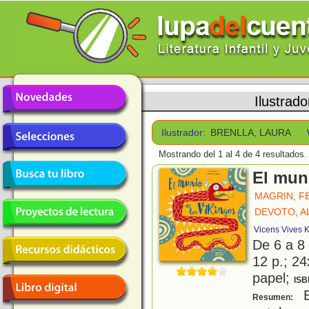
Ilustrado
Ilustrador:
BRENLLA, LAURA
Mostrando del 1 al 4 de 4 resultados.
El mun
MAGRIN, F
DEVOTO, A
Vicens Vives K
De 6 a 8
12 p.; 24
papel;
ISB
E
Resumen: