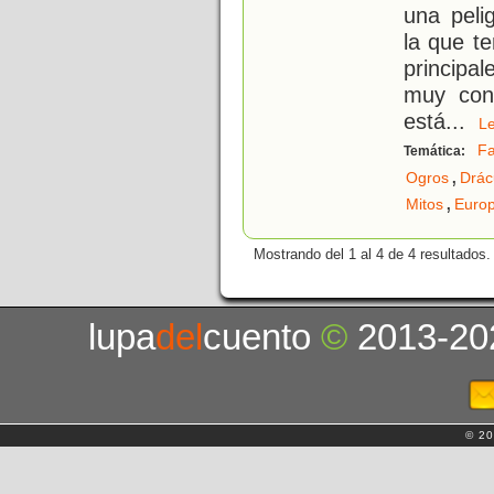
una peli
la que t
principa
muy cono
está
...
L
F
Temática:
,
Ogros
Drác
,
Mitos
Euro
Mostrando del 1 al 4 de 4 resultados.
lupa
del
cuento
©
2013-20
© 20