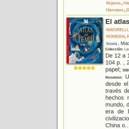
,
Mujeres
His
,
Hámsters
D
El atla
MAIORELLI
ROMERAL 
, Mad
Siruela
Colección:
La
De 12 a 
104 p. , 
papel;
ISB
Un
Resumen:
desde el
través d
hechos m
mundo, d
era de l
civiliza
China o
..