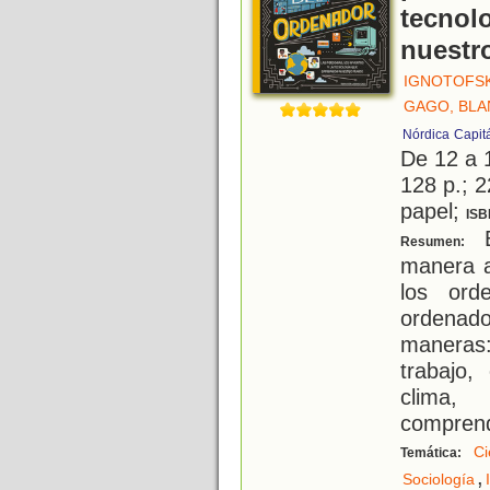
tecnol
nuestr
IGNOTOFSK
GAGO, BLA
Nórdica
Capit
De 12 a 
128 p.; 2
papel;
ISB
E
Resumen:
manera a
los ord
ordenado
maneras
trabajo,
clima,
comprend
Ci
Temática:
,
Sociología