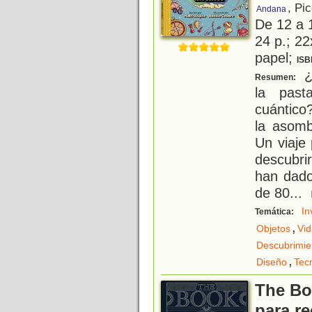
, Pi
Andana
De 12 a 
24 p.; 22
papel;
ISB
¿
Resumen:
la past
cuántico
la asomb
Un viaje
descubrir
han dado
de 80
...
In
Temática:
,
Objetos
Vid
Descubrimie
,
Diseño
Tec
The Boo
para re