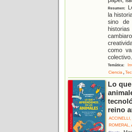
ISB
Lo
Resumen:
la histor
sino de
historia
cambiar
creativid
como val
colectivo
In
Temática:
,
Ciencia
Tec
Lo que
animal
tecnol
reino 
ACCINELLI
ROMERAL, 