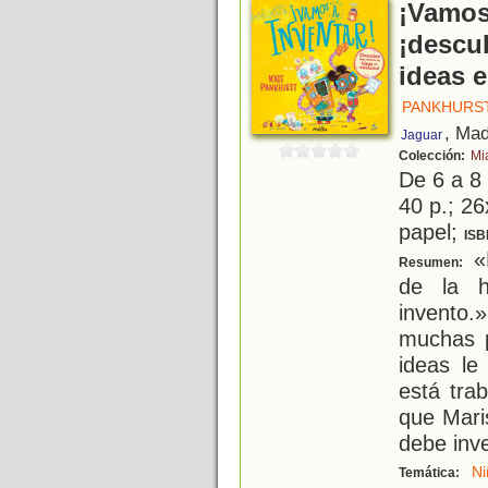
¡Vamos 
¡descu
ideas e
PANKHURST
, Mad
Jaguar
Colección:
Mi
De 6 a 8
40 p.; 26
papel;
ISB
«D
Resumen:
de la h
invento.
muchas p
ideas le
está tra
que Mari
debe inv
Ni
Temática: