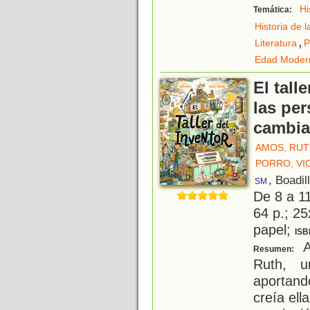
Hi
Temática:
Historia de l
,
Literatura
P
Edad Moder
El tall
las pe
cambia
AMOS, RU
PORRO, VI
, Boadil
SM
De 8 a 1
64 p.; 25
papel;
ISB
Al
Resumen:
Ruth, u
aportand
creía ell