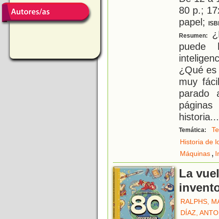
80 p.; 17
papel;
ISB
¿
Resumen:
puede h
inteligen
¿Qué es 
muy fáci
parado a
páginas
historia
...
Te
Temática:
Historia de 
,
Máquinas
I
La vue
invent
RALPHS, M
DÍAZ, ANT