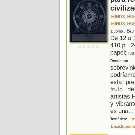
civiliz
MINDS, HU
MINDS, HU
, Ba
Duomo
De 12 a 
410 p.; 2
papel;
ISB
S
Resumen:
sobrevin
podríam
esta pr
fruto de
artistas 
y vibran
es una
...
In
Temática:
Enciclopedi