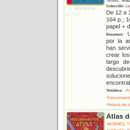
, Mad
Siruela
Colección:
La
De 12 a 
164 p.; 1
papel + d
U
Resumen:
por la a
han servi
crear lo
largo de
descubr
solucio
encontra
An
Temática:
Conocimient
Historia de 
Atlas 
MORAES, T