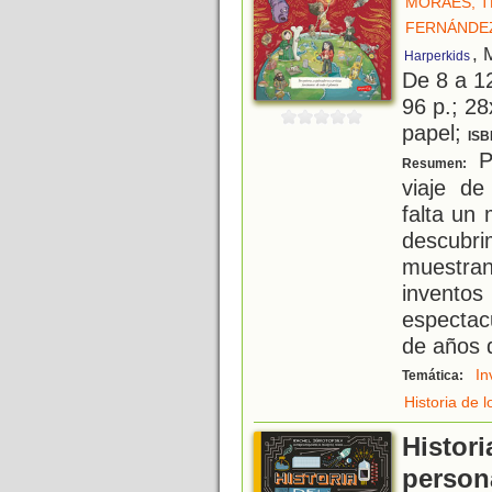
MORAES, T
FERNÁNDEZ
, 
Harperkids
De 8 a 1
96 p.; 28
papel;
ISB
P
Resumen:
viaje de
falta un
descubr
muestran
invento
espectac
de años 
In
Temática:
Historia de 
Histori
persona