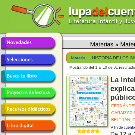
Materias
»
Mate
Materia:
HISTORIA DE LOS I
Mostrando del 1 al 10 de 31 resultado
La inte
explica
públic
FERNÁNDEZ
GARAIZAR 
BELTRÁN, 
A fin de cuent
De 12 a 