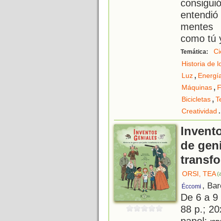
consigui
entendi
mentes 
como tú 
Ci
Temática:
Historia de 
,
Luz
Energía
,
Máquinas
F
,
Bicicletas
T
.
Creatividad
Invento
de gen
transf
ORSI, TEA
(
, Ba
Éccomi
De 6 a 9
88 p.; 20
papel;