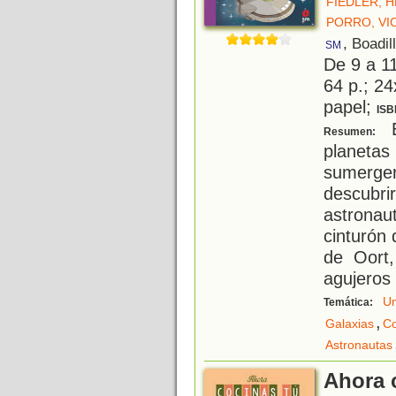
FIEDLER, H
PORRO, VI
, Boadil
SM
De 9 a 1
64 p.; 24
papel;
ISB
E
Resumen:
planeta
sumerg
descubri
astrona
cinturón 
de Oort,
agujeros
Un
Temática:
,
Galaxias
Co
Astronautas
Ahora 