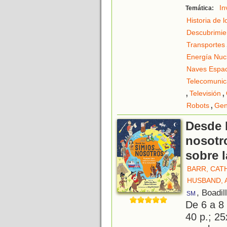
In
Temática:
Historia de 
Descubrimien
Transportes
Energía Nuc
Naves Espac
Telecomunic
,
,
Televisión
,
Robots
Gen
Desde 
nosotro
sobre l
BARR, CAT
HUSBAND, 
, Boadil
SM
De 6 a 8
40 p.; 25