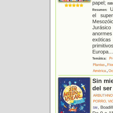
papel;
ISB
Un
Resumen:
el supe
Mesozóic
Jurásico
anormes 
exótica
primitiv
Europa
...
Pr
Temática:
,
Plantas
Flo
,
América
Oc
Sin mie
del se
ARBUTHNOT
PORRO, VI
, Boadil
SM