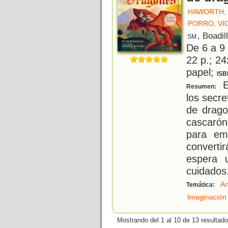
HAWORTH, 
PORRO, VI
, Boadil
SM
De 6 a 9
22 p.; 24
papel;
ISB
E
Resumen:
los secre
de drago
cascarón
para em
convert
espera 
cuidados
An
Temática:
Imaginación
Mostrando del 1 al 10 de 13 resultado