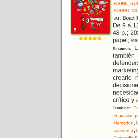
FAURE, GU
PORRO, VI
, Boadil
SM
De 9 a 1
48 p.; 20
papel;
ISB
Un
Resumen:
también
defender
marketin
crearle
decisio
necesida
crítico y
C
Temática:
Educación p
,
Mercados
,
Economía
Desarrollo S