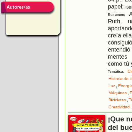
papel;
ISB
Al
Resumen:
Ruth, u
aportand
creía ell
consigui
entendi
mentes 
como tú 
Ci
Temática:
Historia de 
,
Luz
Energía
,
Máquinas
F
,
Bicicletas
T
.
Creatividad
¡Que n
del bu