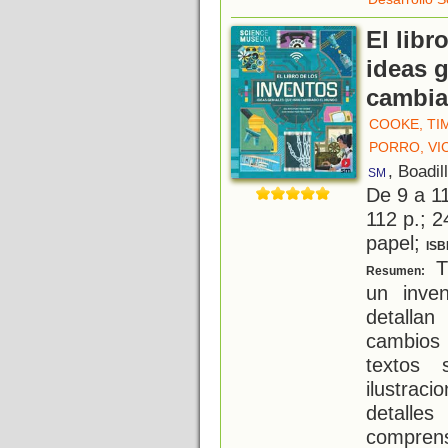
El libr
ideas 
cambia
COOKE, TI
PORRO, VI
, Boadil
SM
De 9 a 1
112 p.; 2
papel;
ISB
Tr
Resumen:
un inve
detallan
cambios 
textos
ilustraci
detalles
comprens