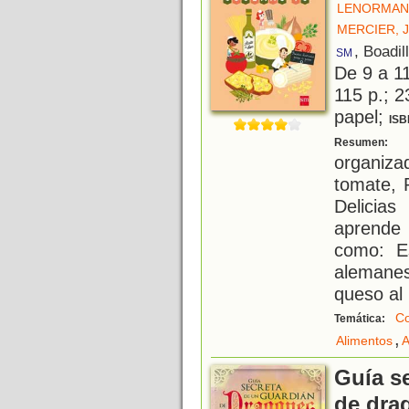
LENORMAND
MERCIER, J
, Boadil
SM
De 9 a 1
115 p.; 2
papel;
ISB
U
Resumen:
organiza
tomate, 
Delicia
aprende
como: E
alemanes
queso al
C
Temática:
,
Alimentos
A
Guía s
de dra