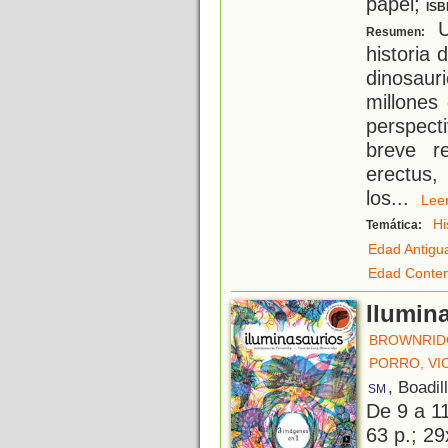
papel;
ISB
Un
Resumen:
historia
dinosau
millones
perspect
breve r
erectus,
los
...
Le
Hi
Temática:
Edad Antigu
Edad Conte
Ilumin
BROWNRID
PORRO, VI
, Boadil
SM
De 9 a 1
63 p.; 29