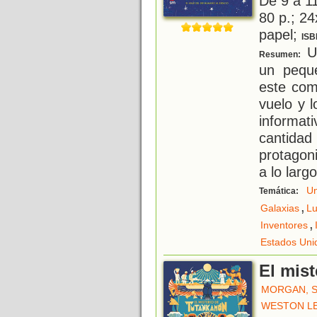
De 9 a 1
80 p.; 24
papel;
ISB
Un
Resumen:
un pequ
este comp
vuelo y l
inform
cantidad
protagon
a lo largo
Un
Temática:
,
Galaxias
L
,
Inventores
Estados Uni
El mis
MORGAN, S
WESTON LE