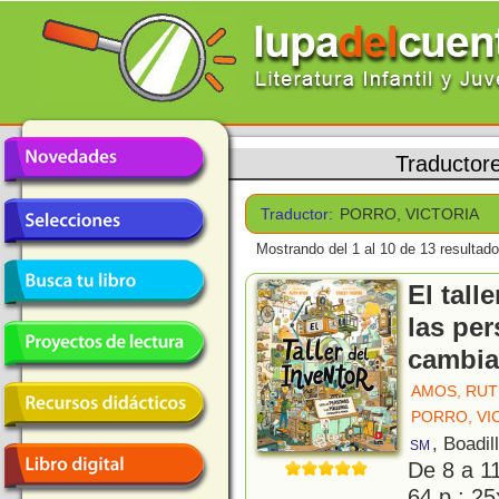
Traductor
Traductor:
PORRO, VICTORIA
Mostrando del 1 al 10 de 13 resultado
El tall
las pe
cambia
AMOS, RU
PORRO, VI
, Boadil
SM
De 8 a 1
64 p.; 25