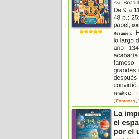
, Boadil
SM
De 9 a 1
48 p.; 25
papel;
ISB
H
Resumen:
lo largo 
año 134
acabaría
famoso 
grandes 
después
convirtió
.
Hi
Temática:
,
,
Faraones
La imp
el espa
por el 