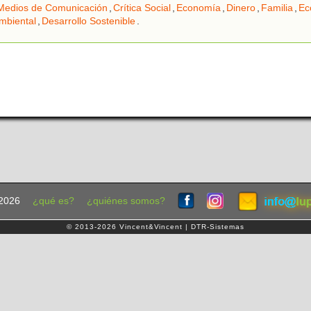
Medios de Comunicación
,
Crítica Social
,
Economía
,
Dinero
,
Familia
,
Ec
mbiental
,
Desarrollo Sostenible
.
2026
¿qué es?
¿quiénes somos?
© 2013-2026 Vincent&Vincent | DTR-Sistemas