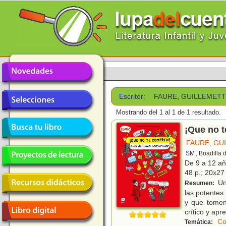
Escritor:
FAURE, GUILLEMET
Mostrando del 1 al 1 de 1 resultado.
¡Que no 
FAURE, GU
SM
, Boadilla
De 9 a 12 a
48 p.; 20x27 
Un
Resumen:
las potentes
y que tomen
crítico y apr
C
Temática: