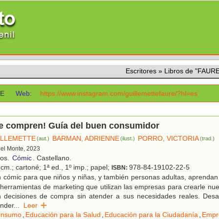
Escritores
»
Libros de "FAU
TE
Web:
https://www.instagram.com/guillemettefaure/?hl=es
te compren! Guía del buen consumidor
ILLEMETTE
BARMAN, ADRIENNE
PORRO, VICTORIA
(aut.)
(ilust.)
(trad.)
 del Monte, 2023
ños.
Cómic
. Castellano.
cm.; cartoné; 1ª ed., 1º imp.; papel;
978-84-19102-22-5
ISBN:
 cómic para que niños y niñas, y también personas adultas, aprendan
 herramientas de marketing que utilizan las empresas para crearle n
 decisiones de compra sin atender a sus necesidades reales. Desarr
ender
...
Leer
onsumo
,
Educación para la Salud
,
Educación para la Ciudadanía
,
Empr