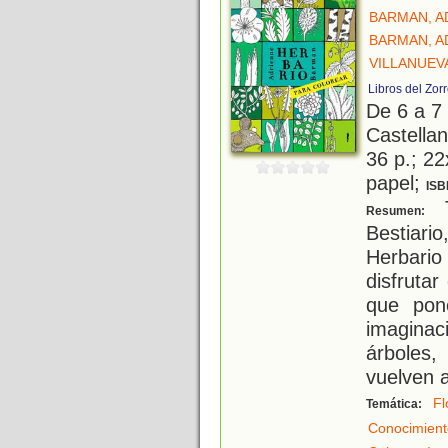
BARMAN, A
BARMAN, A
VILLANUEVA
Libros del Zor
De 6 a 7
Castellan
36 p.; 22
papel;
ISB
T
Resumen:
Bestiar
Herbario
disfruta
que pon
imagina
árboles
vuelven a
Fl
Temática:
Conocimient