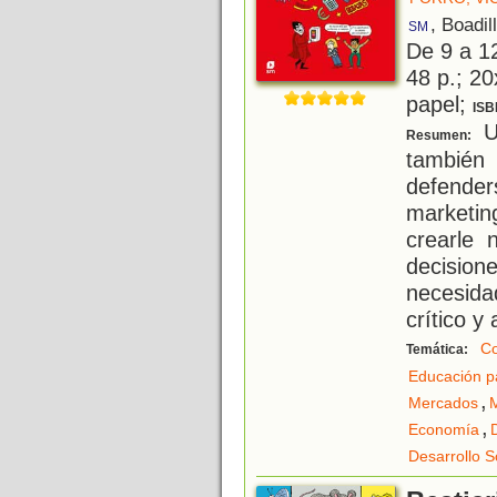
, Boadil
SM
De 9 a 1
48 p.; 20
papel;
ISB
Un
Resumen:
también
defender
marketin
crearle
decisio
necesida
crítico y
C
Temática:
Educación p
,
Mercados
,
Economía
Desarrollo S