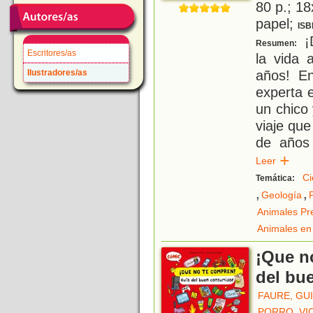
80 p.; 18
papel;
ISB
¡D
Resumen:
Escritores/as
la vida 
años! E
Ilustradores/as
experta e
un chico
viaje qu
de años 
Leer
Ci
Temática:
,
,
Geología
Animales Pre
Animales en 
¡Que n
del bu
FAURE, GU
PORRO, VI