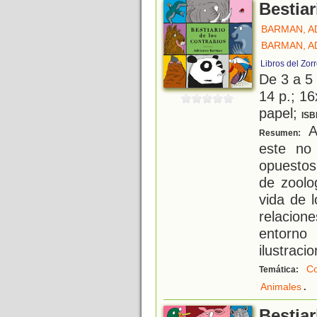
Bestiar
BARMAN, A
BARMAN, A
Libros del Zor
De 3 a 5
14 p.; 16
papel;
ISB
A 
Resumen:
este no
opuestos
de zoolo
vida de 
relacion
entorno
ilustracio
Co
Temática:
.
Animales
Bestia