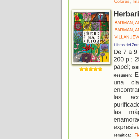
,
Colores
Ima
Herbar
BARMAN, A
BARMAN, A
VILLANUEVA
Libros del Zor
De 7 a 9
200 p.; 2
papel;
ISB
Ex
Resumen:
una cla
encontr
las aco
purificad
las mág
enamora
expresiva
Fl
Temática: