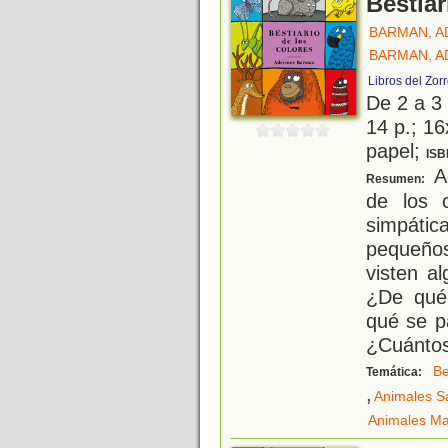
Bestiar
BARMAN, A
BARMAN, A
Libros del Zor
De 2 a 3
14 p.; 16
papel;
ISB
Ad
Resumen:
de los c
simpáti
pequeño
visten a
¿De qué 
qué se p
¿Cuánto
Be
Temática:
,
Animales S
Animales Ma