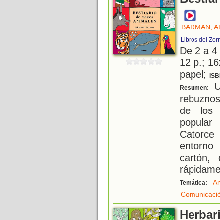
BARMAN, A
Libros del Zor
De 2 a 4
12 p.; 16
papel;
ISB
Un
Resumen:
rebuznos
de los 
popular
Catorce 
entorno 
cartón,
rápidame
An
Temática:
Comunicaci
Herbari