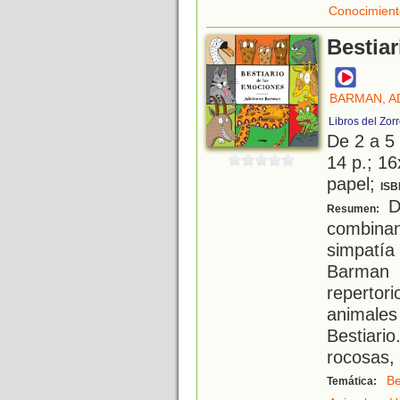
Conocimient
Bestia
BARMAN, A
Libros del Zor
De 2 a 5
14 p.; 16
papel;
ISB
De
Resumen:
combinan 
simpatí
Barman
repertor
animale
Bestiari
rocosas, 
Be
Temática: