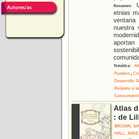
U
Resumen:
etnias m
ventana
nuestra 
modernid
aportan
sosteni
comunida
At
Temática:
,
Pueblos
Crí
Desarrollo S
Respeto a la
Conocimient
Atlas 
: de Li
BROWN, M
HALL, MIKE