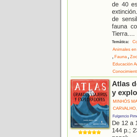
de 40 es
extinción
de sensi
fauna co
Tierra.
...
Co
Temática:
Animales en 
,
,
Fauna
Zoo
Educación A
Conocimient
Atlas d
y expl
MINHÓS MA
CARVALHO,
Fulgencio Pim
De 12 a 
144 p.; 2