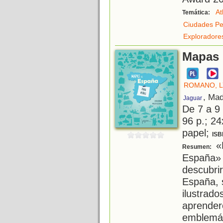
At
Temática:
Ciudades Pe
Exploradore
Mapas 
ROMANO, L
, Mad
Jaguar
De 7 a 9
96 p.; 24
papel;
ISB
«P
Resumen:
España»
descubr
España, 
ilustr
aprend
emblemát