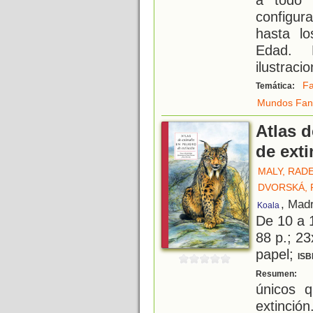
configur
hasta lo
Edad. 
ilustraci
Fa
Temática:
Mundos Fant
Atlas d
de ext
MALY, RAD
DVORSKÁ, 
, Madr
Koala
De 10 a 
88 p.; 23
papel;
ISB
H
Resumen:
únicos 
extinción