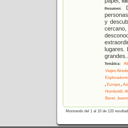
papel;
ISB
D
Resumen:
personas
y descub
cercano,
desconoc
extraord
lugares.
grandes
.
At
Temática:
Viajes Alre
Exploradore
,
,
Europa
As
Humboldt, A
Baret, Jean
Mostrando del 1 al 10 de 120 resulta