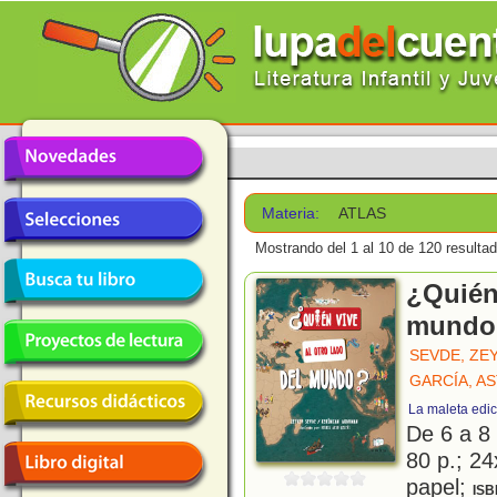
Materia:
ATLAS
Mostrando del 1 al 10 de 120 resulta
¿Quién 
mundo
SEVDE, ZE
GARCÍA, A
La maleta edi
De 6 a 8
80 p.; 24
papel;
ISB