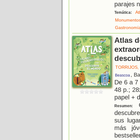
parajes 
At
Temática:
Monumento
Gastronomí
Atlas d
extraor
descub
TORRIJOS,
, B
Beascoa
De 6 a 7
48 p.; 28
papel + d
C
Resumen:
descubre
sus luga
más jóv
bestsell