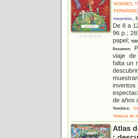
MORAES, T
FERNÁNDEZ
, 
Harperkids
De 8 a 1
96 p.; 28
papel;
ISB
P
Resumen:
viaje de
falta un
descubr
muestran
invento
espectac
de años 
In
Temática:
Historia de 
Atlas d
: descu