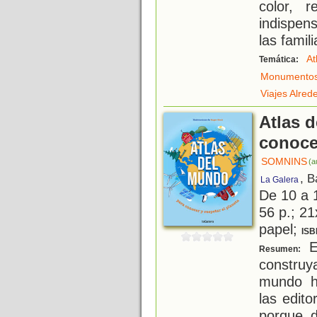
color, r
indispen
las famili
At
Temática:
Monumento
Viajes Alre
Atlas 
conocer
SOMNINS
(a
, B
La Galera
De 10 a 
56 p.; 21
papel;
ISB
El
Resumen:
construy
mundo h
las edito
porque 