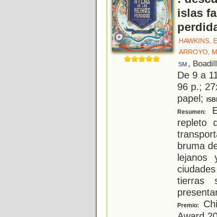
islas 
perdid
HAWKINS, 
ARROYO, 
, Boadil
SM
De 9 a 1
96 p.; 27
papel;
ISB
E
Resumen:
repleto 
transpo
bruma de
lejanos 
ciudade
tierras
presenta
Chi
Premio:
Award 2