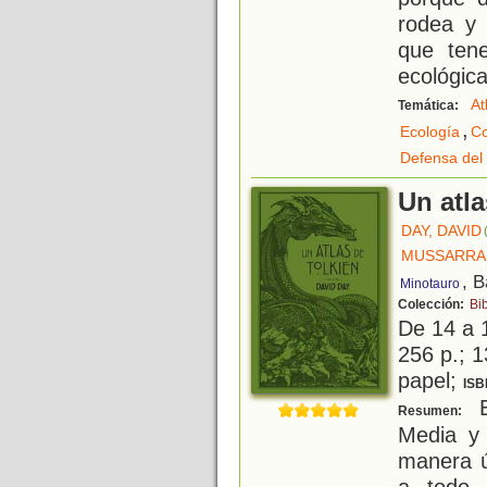
rodea y
que ten
ecológica
At
Temática:
,
Ecología
Co
Defensa del
Un atla
DAY, DAVID
MUSSARRA 
, 
Minotauro
Colección:
Bib
De 14 a 
256 p.; 1
papel;
ISB
E
Resumen:
Media y 
manera ú
a todo 