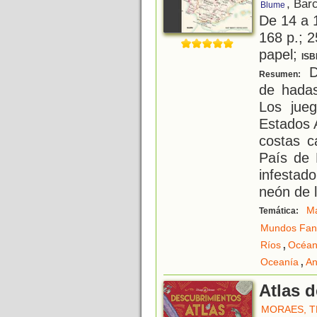
, Bar
Blume
De 14 a 
168 p.; 2
papel;
ISB
D
Resumen:
de hadas
Los jue
Estados 
costas c
País de
infestado
neón de 
M
Temática:
Mundos Fant
,
Ríos
Océan
,
Oceanía
An
Atlas 
MORAES, T