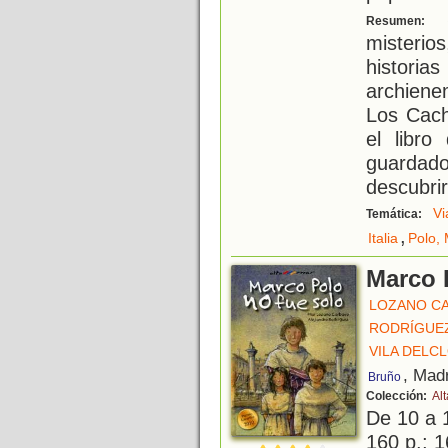
S
Resumen:
misterio
histori
archiene
Los Cach
el libro
guardad
descubri
Vi
Temática:
,
Italia
Polo,
Marco 
LOZANO CA
RODRÍGUEZ
VILA DELCL
, Mad
Bruño
Colección:
Al
De 10 a 
160 p.; 1