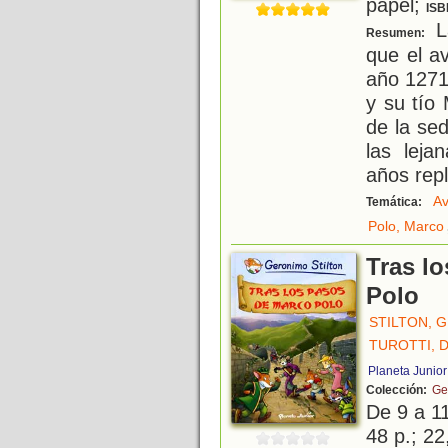
papel;
ISB
La
Resumen:
que el a
año 1271
y su tío
de la se
las leja
años rep
Av
Temática:
Polo, Marco
Tras l
Polo
STILTON, 
TUROTTI, 
Planeta Junior
Colección:
Ge
De 9 a 1
48 p.; 22