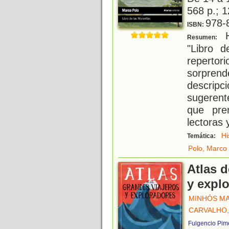
568 p.; 1
978-
ISBN:
H
Resumen:
"Libro d
repert
sorpre
descrip
sugerent
que pre
lectoras 
Hi
Temática:
Polo, Marco
Atlas d
y expl
MINHÓS MA
CARVALHO,
Fulgencio Pim