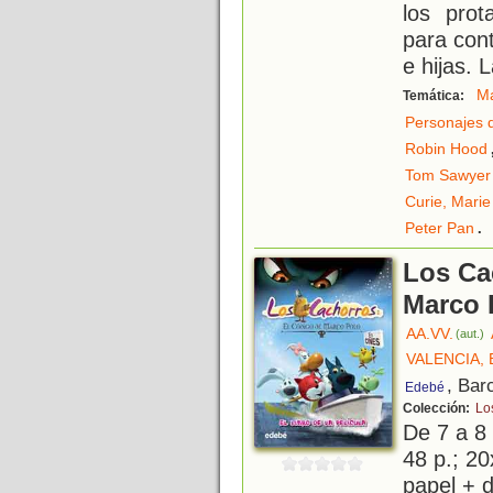
los prot
para cont
e hijas. 
M
Temática:
Personajes 
Robin Hood
Tom Sawyer
Curie, Marie
.
Peter Pan
Los Ca
Marco 
AA.VV.
(aut.)
VALENCIA,
, Bar
Edebé
Colección:
Lo
De 7 a 8
48 p.; 20
papel + d