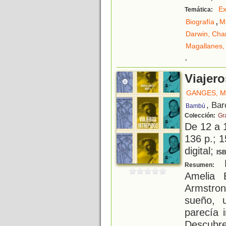
Ex
Temática:
,
Biografía
M
Darwin, Cha
Magallanes,
.
Viajero
GANGES, 
, Bar
Bambú
Colección:
Gr
De 12 a 
136 p.; 1
digital;
IS
M
Resumen:
Amelia 
Armstro
sueño, 
parecía 
Descubre