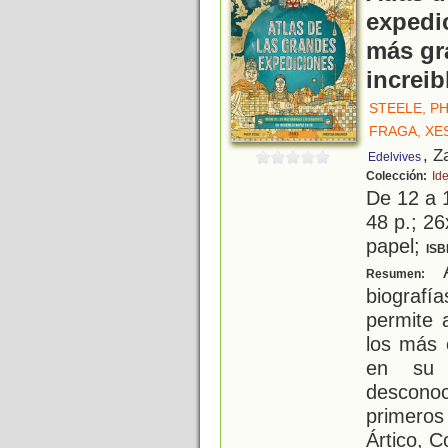
expedic
más gr
increi
STEELE, PH
FRAGA, XE
, Z
Edelvives
Colección:
Id
De 12 a 
48 p.; 26
papel;
ISB
A
Resumen:
biografí
permite 
los más 
en su 
desconoc
primeros
Ártico, C