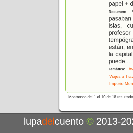
papel + d
G
Resumen:
pasaban 
islas, c
profesor
tempógra
están, en
la capita
puede
...
Av
Temática:
Viajes a Tra
Imperio Mon
Mostrando del 1 al 10 de 18 resultado
lupa
del
cuento
©
2013-20