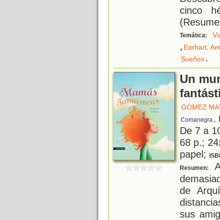
cinco hé
(Resumen
Vi
Temática:
,
Earhart, Am
.
Sueños
Un mu
fantást
GÓMEZ MAT
,
Comanegra
De 7 a 1
68 p.; 24
papel;
ISB
A
Resumen:
demasiad
de Arqu
distanci
sus ami