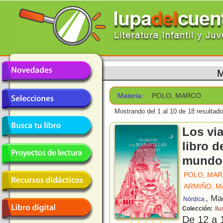
M
Materia:
POLO, MARCO
Mostrando del 1 al 10 de 18 resultado
Los via
libro d
mundo
POLO, MA
ARMIÑO, 
, Ma
Nórdica
Colección:
Ilu
De 12 a 