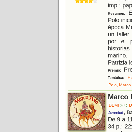
imp.; pa
E
Resumen:
Polo inic
época Ma
un talle
por el 
historia
marino.
Patrizia l
Pre
Premio:
Hi
Temática:
Polo, Marco
Marco 
DEMI
D
(aut.)
, B
Juventud
De 9 a 1
34 p.; 22