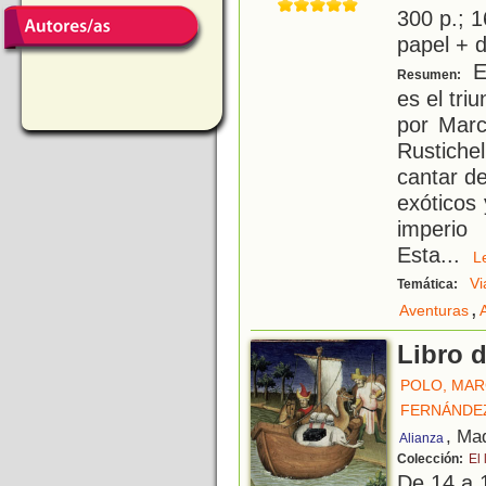
300 p.; 1
papel + d
El
Resumen:
es el tri
por Marc
Rustiche
cantar de
exóticos
imperio
Esta
...
Vi
Temática:
,
Aventuras
Libro d
POLO, MA
FERNÁNDEZ
, Ma
Alianza
Colección:
El 
De 14 a 