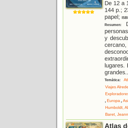
De 12 a 
144 p.; 2
papel;
ISB
D
Resumen:
personas
y descub
cercano,
desconoc
extraord
lugares.
grandes
.
At
Temática:
Viajes Alre
Exploradore
,
,
Europa
As
Humboldt, A
Baret, Jean
Atlas d