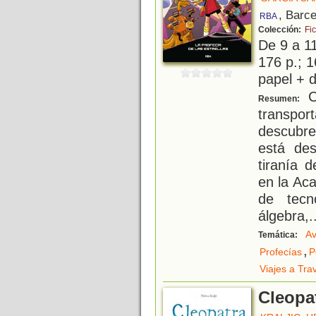
, Barc
RBA
Colección:
Fi
De 9 a 1
176 p.; 1
papel + d
C
Resumen:
transpo
descubre
está des
tiranía 
en la Ac
de tecn
álgebra,
.
Av
Temática:
,
Profecías
P
Viajes a Tra
Cleopa