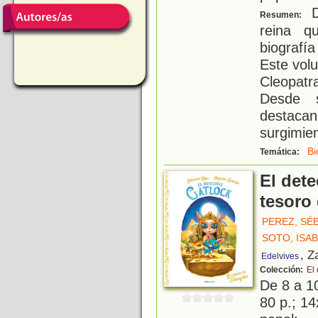
D
Resumen:
reina q
biografía
Este volu
Cleopatr
Desde s
destaca
surgimie
Bi
Temática:
El dete
tesoro
PEREZ, SÉ
SOTO, ISA
, Z
Edelvives
Colección:
El
De 8 a 1
80 p.; 14