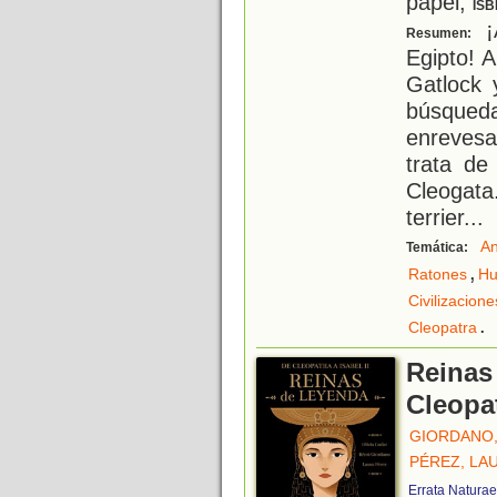
papel;
ISB
¡A
Resumen:
Egipto! A
Gatlock
búsqued
enrevesa
trata de
Cleogata
terrier
...
An
Temática:
,
Ratones
H
Civilizacion
.
Cleopatra
Reinas
Cleopat
GIORDANO,
PÉREZ, LA
Errata Naturae