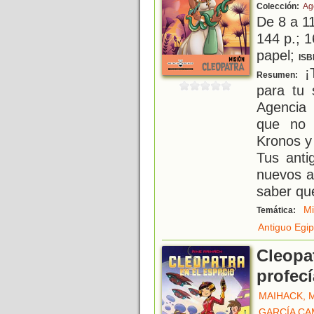
Colección:
Ag
De 8 a 1
144 p.; 1
papel;
ISB
¡T
Resumen:
para tu 
Agencia
que no 
Kronos y 
Tus anti
nuevos a
saber qu
Mi
Temática:
Antiguo Egip
Cleopat
profecí
MAIHACK, 
GARCÍA CA