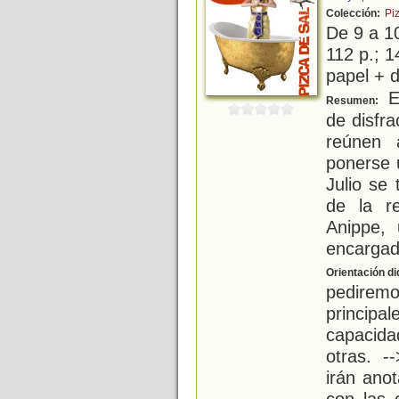
Colección:
Pi
De 9 a 1
112 p.; 1
papel + d
El
Resumen:
de disfr
reúnen 
ponerse u
Julio se
de la re
Anippe, 
encarga
Orientación di
pediremo
princi
capacida
otras. -
irán ano
con las 