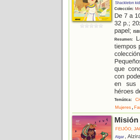
Shackleton ki
Colección:
Mi
De 7 a 1
32 p.; 20
papel;
ISB
La
Resumen:
tiempos 
colecció
Pequeño
que cono
con pode
en sus 
héroes d
Ci
Temática:
,
Mujeres
Fa
Misión
FEIJÓO, J
, Alzir
Algar