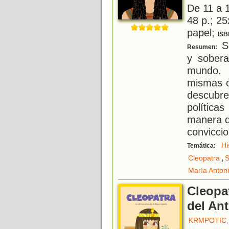
De 11 a 
48 p.; 25
papel;
ISB
Se
Resumen:
y sobera
mundo. 
mismas o
descubre
política
manera d
convicci
Hi
Temática:
,
Cleopatra
S
María Antoni
Cleopat
del An
KRMPOTIC, 