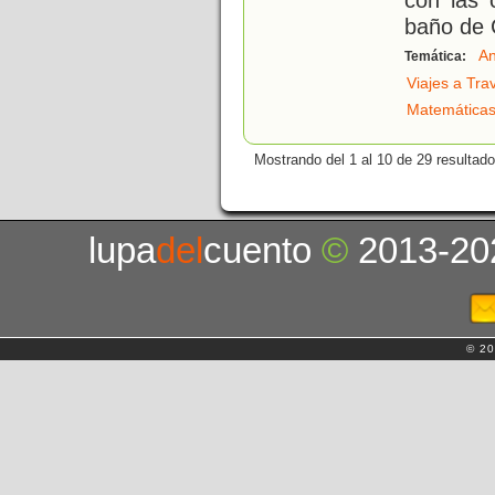
baño de C
An
Temática:
Viajes a Tra
Matemática
Mostrando del 1 al 10 de 29 resultado
lupa
del
cuento
©
2013-20
© 20