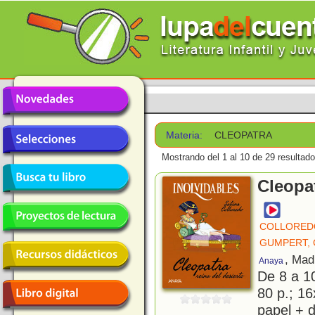
Materia:
CLEOPATRA
Mostrando del 1 al 10 de 29 resultado
Cleopat
COLLOREDO
GUMPERT,
, Mad
Anaya
De 8 a 1
80 p.; 16
papel + d