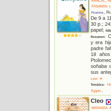
KRALJIC, 
FASANINI,
, R
Picarona
De 9 a 1
30 p.; 24
papel;
ISB
Cl
Resumen:
y era hi
padre fal
18 años
Ptolomeo
soñaba c
sus ante
Leer
Hi
Temática:
.
Egipto
Cleo
MIRANDA, 