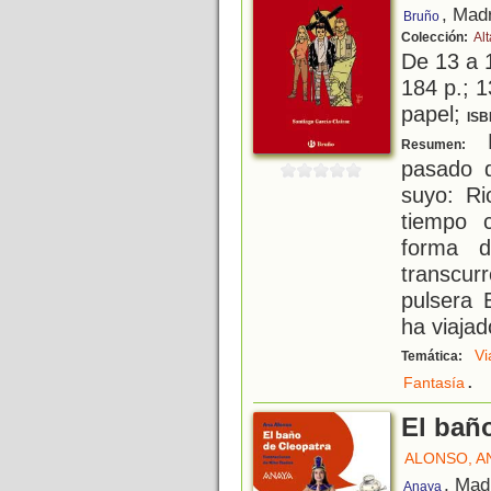
, Mad
Bruño
Colección:
Al
De 13 a 
184 p.; 1
papel;
ISB
P
Resumen:
pasado 
suyo: Ri
tiempo 
forma d
transcu
pulsera 
ha viajad
Vi
Temática:
.
Fantasía
El bañ
ALONSO, A
, Mad
Anaya