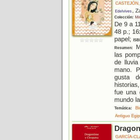
CASTEJÓN,
, Z
Edelvives
Colección:
Mi
De 9 a 1
48 p.; 16
papel;
ISB
Mi
Resumen:
las pomp
de lluvi
mano. P
gusta 
historias
fue una 
mundo la
Bi
Temática:
Antiguo Egip
Dragon
GARCÍA-CL