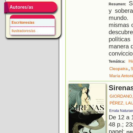
Se
Resumen:
y sobera
mundo. 
Escritores/as
mismas o
descubre
Ilustradores/as
política
manera d
convicci
Hi
Temática:
,
Cleopatra
S
María Antoni
Sirena
GIORDANO,
PÉREZ, LA
Errata Naturae
De 12 a 
48 p.; 23
papel;
ISB