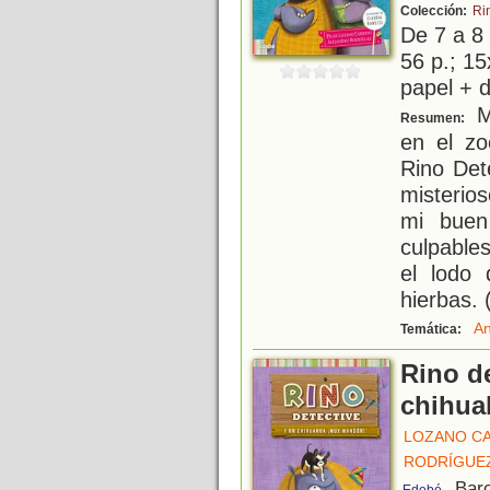
Colección:
Ri
De 7 a 8
56 p.; 15
papel + d
M
Resumen:
en el z
Rino Det
misterio
mi buen
culpable
el lodo
hierbas.
An
Temática:
Rino de
chihua
LOZANO CA
RODRÍGUEZ
, Bar