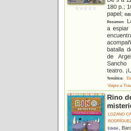
180 p.; 1
papel;
ISB
La
Resumen:
a espiar
encuentr
acompañ
batalla 
de Arge
Sancho 
teatro. ¡
Es
Temática:
Viajes a Tra
Rino de
misteri
LOZANO CA
RODRÍGUEZ
, Bar
Edebé