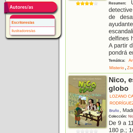
U
Resumen:
detectiv
de desa
Escritores/as
ayudante
escandali
Ilustradores/as
delfines
A partir
pondrá e
An
Temática:
,
Misterio
Zo
Nico, e
globo
LOZANO CA
RODRÍGUEZ
, Mad
Bruño
Colección:
Ni
De 9 a 1
180 p.; 1