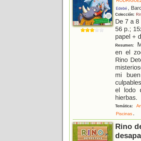
RODRÍGUEZ
, Bar
Edebé
Colección:
Ri
De 7 a 8
56 p.; 15
papel + d
M
Resumen:
en el z
Rino Det
misterio
mi buen
culpable
el lodo
hierbas.
An
Temática:
.
Piscinas
Rino de
desapa