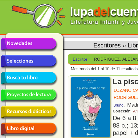
Escritores
»
Lib
Escritor:
RODRÍGUEZ, ALEJA
Mostrando del 1 al 10 de 11 resultado
La pisc
LOZANO CA
RODRÍGUEZ
, Mad
Bruño
Colección:
Al
De 6 a 8
88 p.; 13
papel + d