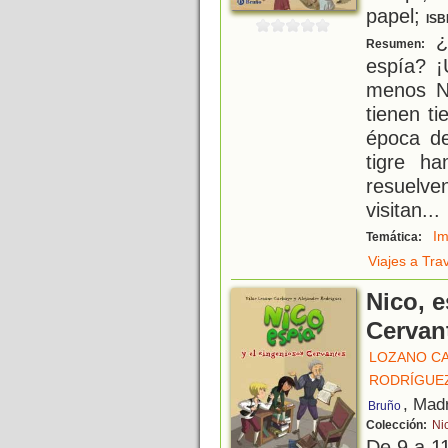
papel;
ISB
¿S
Resumen:
espía? ¡
menos N
tienen t
época de
tigre ha
resuelve
visitan
...
I
Temática:
Viajes a Tra
Nico, e
Cervan
LOZANO CA
RODRÍGUEZ
, Mad
Bruño
Colección:
Ni
De 9 a 1