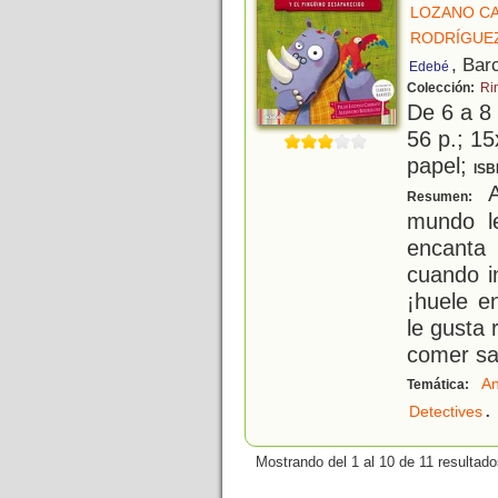
LOZANO CA
RODRÍGUEZ
, Bar
Edebé
Colección:
Ri
De 6 a 8
56 p.; 15
papel;
ISB
A
Resumen:
mundo l
encanta
cuando i
¡huele e
le gusta 
comer sa
An
Temática:
.
Detectives
Mostrando del 1 al 10 de 11 resultado