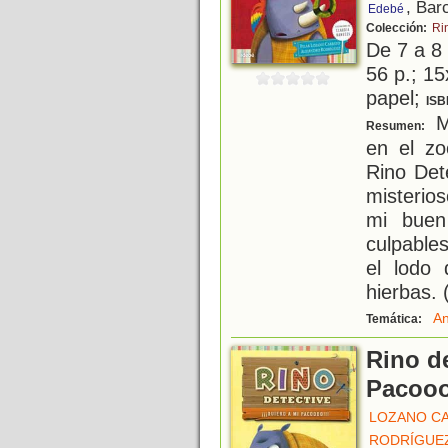
, Bar
Edebé
Colección:
Ri
De 7 a 8
56 p.; 15
papel;
ISB
M
Resumen:
en el z
Rino Det
misterio
mi buen
culpable
el lodo
hierbas.
An
Temática:
Rino de
Pacooo
LOZANO CA
RODRÍGUEZ