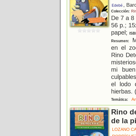
, Bar
Edebé
Colección:
Ri
De 7 a 8
56 p.; 15
papel;
ISB
M
Resumen:
en el z
Rino Det
misterio
mi buen
culpable
el lodo
hierbas.
An
Temática:
Rino de
de la p
LOZANO CA