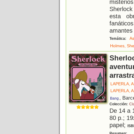
misterio
Sherlock
esta ob
fanátic
amantes d
As
Temática:
Holmes, She
Sherlo
aventu
arrastr
LAPERLA, 
LAPERLA, 
, Barc
Bang
Colección:
Cl
De 14 a 
80 p.; 19
papel;
ISB
¿
Resumen: