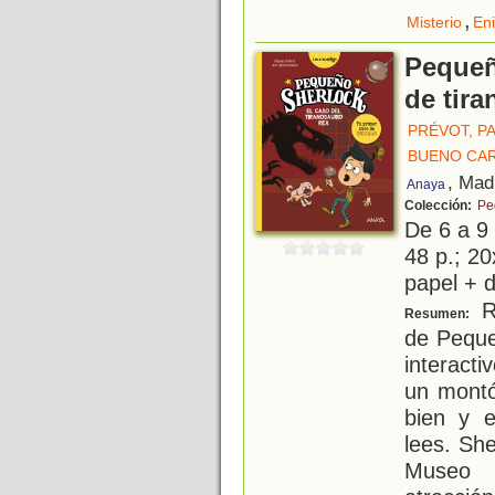
,
Misterio
En
Pequeñ
de tira
PRÉVOT, P
BUENO CA
, Mad
Anaya
Colección:
Pe
De 6 a 9
48 p.; 20
papel + d
R
Resumen:
de Peque
interact
un montó
bien y e
lees. She
Museo 