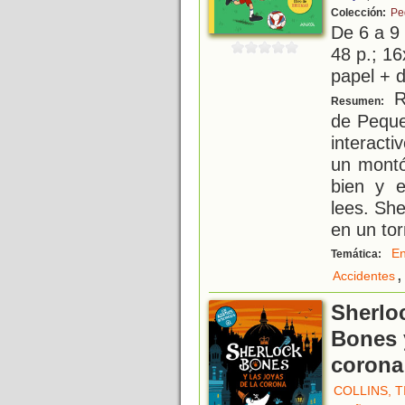
Colección:
Pe
De 6 a 9
48 p.; 16
papel + d
R
Resumen:
de Peque
interact
un montó
bien y e
lees. She
en un tor
E
Temática:
,
Accidentes
Sherlo
Bones y
corona
COLLINS, T