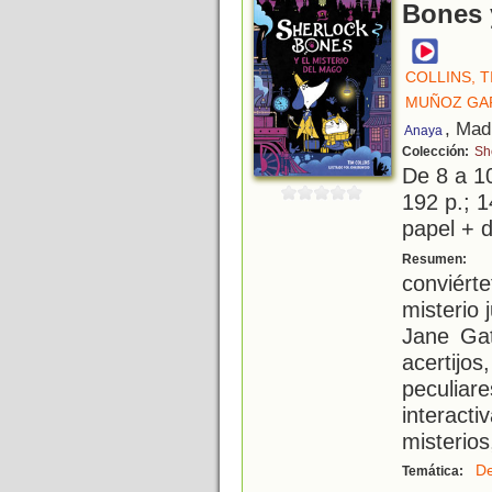
Bones 
COLLINS, T
MUÑOZ GAR
, Mad
Anaya
Colección:
Sh
De 8 a 1
192 p.; 1
papel + d
¡
Resumen:
conviér
misterio 
Jane Gat
acertijo
peculia
interacti
misterios
De
Temática: