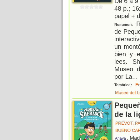
De 6 a 9
48 p.; 16
papel + d
R
Resumen:
de Peque
interact
un montó
bien y e
lees. S
Museo d
por La
...
E
Temática:
Museo del L
Pequeñ
de la l
PRÉVOT, P
BUENO CA
, Mad
Anaya