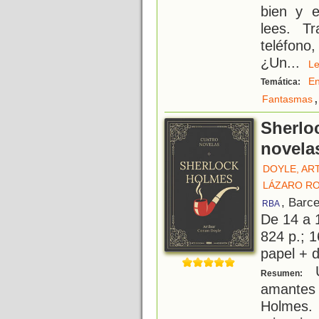
bien y e
lees. T
teléfono
¿Un
...
L
E
Temática:
,
Fantasmas
Sherlo
novela
DOYLE, AR
LÁZARO RO
, Barc
RBA
De 14 a 
824 p.; 1
papel + d
U
Resumen:
amantes
Holmes.