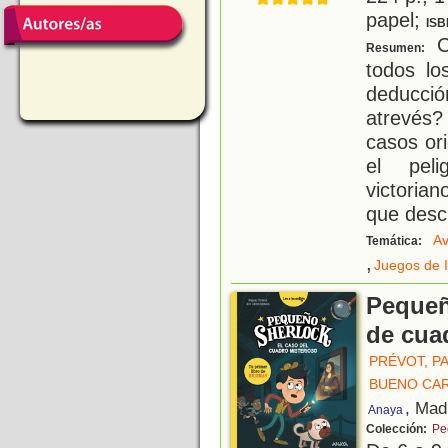
papel;
ISB
Co
Resumen:
todos lo
deducció
atrevés
casos or
el pel
victoria
que desc
Av
Temática:
,
Juegos de 
Pequeñ
de cua
PRÉVOT, P
BUENO CA
, Mad
Anaya
Colección:
Pe