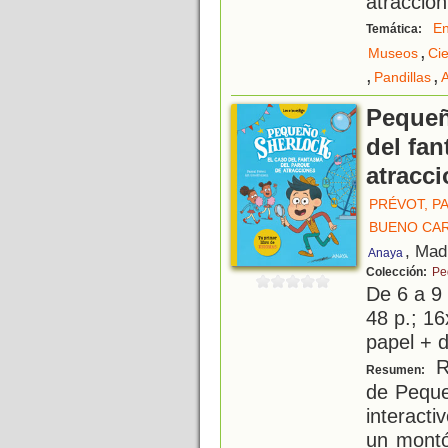
atracción
E
Temática:
,
Museos
Cie
,
,
Pandillas
Pequeñ
del fa
atracc
PRÉVOT, P
BUENO CA
, Mad
Anaya
Colección:
Pe
De 6 a 9
48 p.; 16
papel + d
R
Resumen:
de Peque
interact
un montó