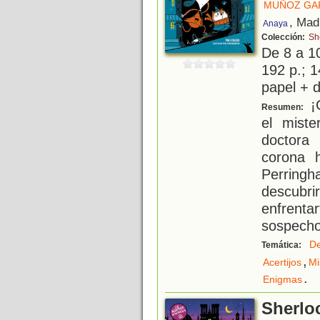
MUÑOZ GAR
, Mad
Anaya
Colección:
Sh
De 8 a 1
192 p.; 1
papel + d
¡C
Resumen:
el miste
doctora
corona 
Perring
descubr
enfrenta
sospecho
De
Temática:
,
Acertijos
Mi
.
Enigmas
Sherlo