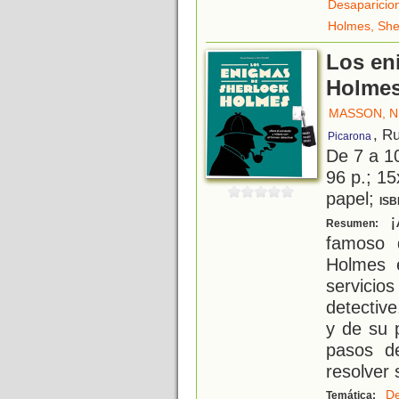
Desaparicio
Holmes, She
Los en
Holme
MASSON, N
, R
Picarona
De 7 a 1
96 p.; 15
papel;
ISB
¡
Resumen:
famoso 
Holmes 
servicios
detectiv
y de su 
pasos d
resolver 
De
Temática: