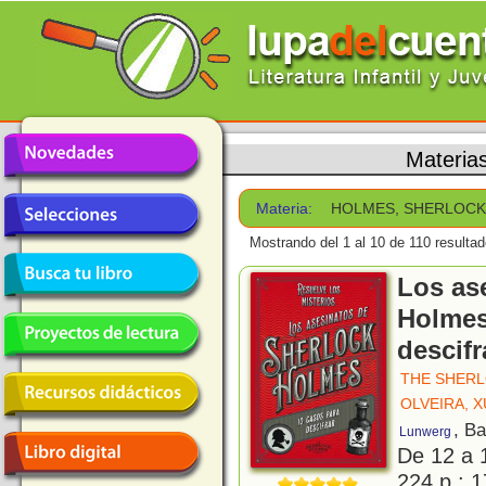
Materia
Materia:
HOLMES, SHERLOC
Mostrando del 1 al 10 de 110 resultad
Los as
Holmes
descifr
THE SHER
OLVEIRA, 
, B
Lunwerg
De 12 a 
224 p.; 1