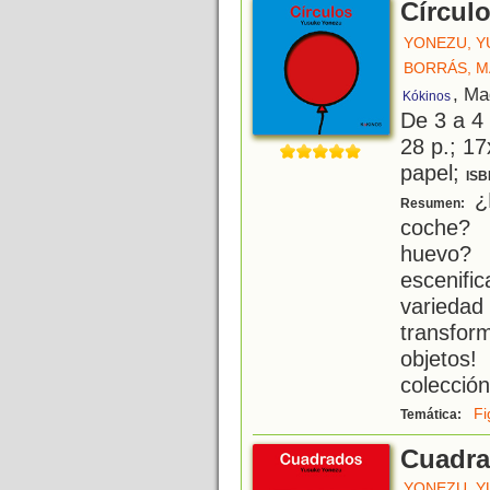
Círcul
YONEZU, Y
BORRÁS, M
, Ma
Kókinos
De 3 a 4
28 p.; 17
papel;
ISB
¿P
Resumen:
coche? 
huevo? 
escenifi
variedad
transfor
objetos
colección
Fi
Temática:
Cuadr
YONEZU, Y