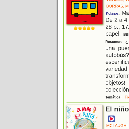
BORRÁS, M
, Ma
Kókinos
De 2 a 4
28 p.; 17
papel;
ISB
¿
Resumen:
una pue
autobús?
escenifi
variedad
transfor
objetos
colecció
Fi
Temática:
El niñ
MCLAUGHL