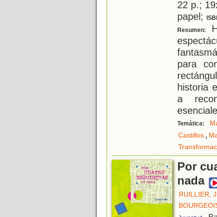
22 p.; 19
papel;
ISB
H
Resumen:
espect
fantasmá
para con
rectángul
historia
a recon
esencial
Ma
Temática:
,
Castillos
M
Transformac
Por cua
nada
RUILLIER,
BOURGEOIS