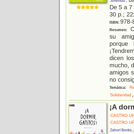
, B
Juventud
De 5 a 7
30 p.; 22
978-
ISBN:
Cu
Resumen:
su amig
porque 
¡Tendrem
dicen lo
mucho, d
amigos s
no consig
Re
Temática:
,
Solidaridad
¡A dorm
CASTRO UR
CASTRO UR
Zahorí Books