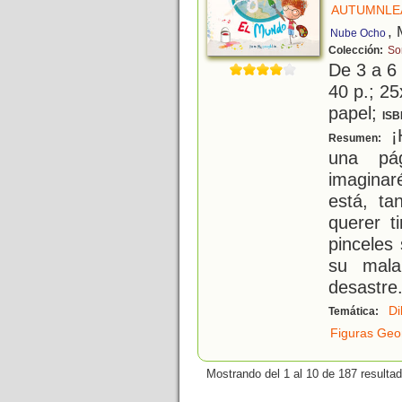
AUTUMNLEA
, 
Nube Ocho
Colección:
So
De 3 a 6
40 p.; 25
papel;
ISB
¡H
Resumen:
una pá
imaginar
está, ta
querer t
pinceles
su mala
desastre.
Di
Temática:
Figuras Geo
Mostrando del 1 al 10 de 187 resulta