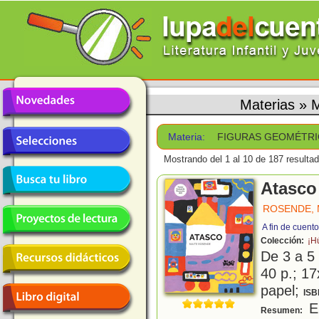
Materias
»
Materia:
FIGURAS GEOMÉTRI
Mostrando del 1 al 10 de 187 resulta
Atasco
ROSENDE, 
A fin de cuent
Colección:
¡H
De 3 a 5
40 p.; 17
papel;
ISB
En
Resumen: