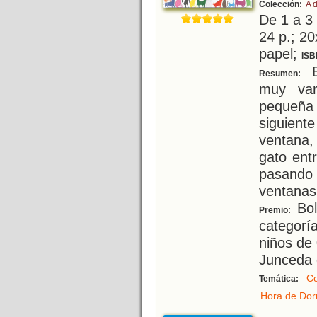
Colección:
A 
De 1 a 3
24 p.; 20
papel;
ISB
E
Resumen:
muy var
pequeña 
siguien
ventana
gato ent
pasando
ventanas
Bol
Premio:
categoría
niños de 
Junceda 
Co
Temática:
Hora de Dor