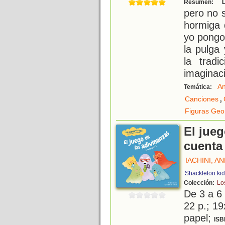
"L
Resumen:
pero no 
hormiga 
yo pongo
la pulga 
la tradi
imaginaci
An
Temática:
,
Canciones
Figuras Geo
El jueg
cuenta
IACHINI, A
Shackleton ki
Colección:
Lo
De 3 a 6
22 p.; 19
papel;
ISB