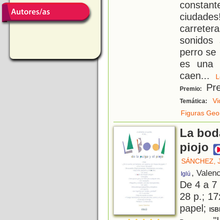
constant
ciudades
carreter
sonidos 
perro se 
es una 
caen
...
Pre
Premio:
Vi
Temática:
Figuras Geo
La boda
piojo
SÁNCHEZ, 
, Valen
Iglú
De 4 a 7
28 p.; 17
papel;
ISB