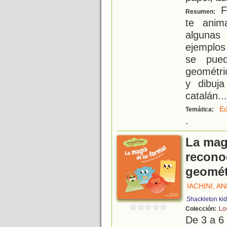
F
Resumen:
te anim
algunas
ejemplos
se pue
geométric
y dibuj
catalán.
..
Ed
Temática:
.
La magi
recono
geomét
IACHINI, A
Shackleton ki
Colección:
Lo
De 3 a 6