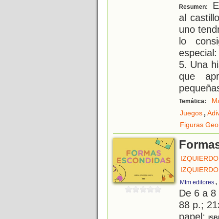
El
Resumen:
al castil
uno tendr
lo cons
especial
5. Una h
que apr
pequeña
Ma
Temática:
,
Juegos
Adi
Figuras Geo
Formas
IZQUIERDO
IZQUIERDO
,
Mtm editores
De 6 a 8
88 p.; 21
papel;
ISB