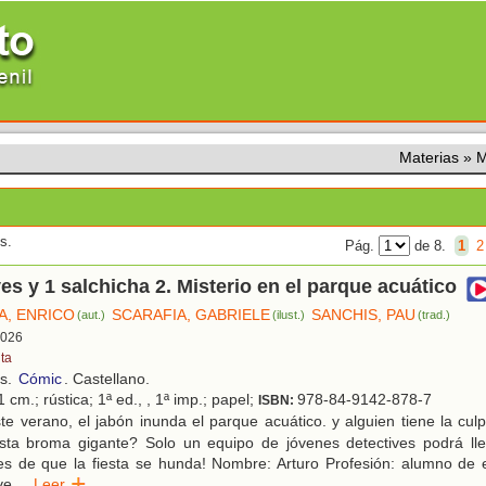
Materias
»
M
s.
Pág.
de 8.
1
2
ves y 1 salchicha 2. Misterio en el parque acuático
, ENRICO
SCARAFIA, GABRIELE
SANCHIS, PAU
(aut.)
(ilust.)
(trad.)
 2026
nta
os.
Cómic
. Castellano.
 cm.; rústica; 1ª ed., , 1ª imp.; papel;
978-84-9142-878-7
ISBN:
e verano, el jabón inunda el parque acuático. y alguien tiene la cu
sta broma gigante? Solo un equipo de jóvenes detectives podrá lle
es de que la fiesta se hunda! Nombre: Arturo Profesión: alumno de e
ve
...
Leer