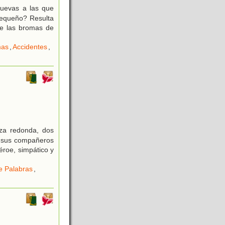
uevas a las que
pequeño? Resulta
e las bromas de
mas
,
Accidentes
,
eza redonda, dos
e sus compañeros
éroe, simpático y
e Palabras
,