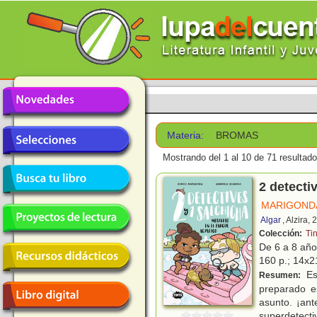
Materia:
BROMAS
Mostrando del 1 al 10 de 71 resultado
2 detecti
MARIGONDA
Algar
, Alzira,
Colección:
Ti
De 6 a 8 añ
160 p.; 14x21
Est
Resumen:
preparado e
asunto. ¡ant
superdetecti