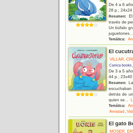
De 4 a 6 añ
28 p.; 24x24 
El
Resumen:
través de pe
Un búfalo gr
juguetones
...
An
Temática:
El cucutr
VILLAR, CR
Canica books
De 3 a 5 añ
44 p.; 23x40 
La
Resumen:
escuchaban a
detrás de un
quien se
...
An
Temática:
Amistad
,
Vid
El gato Bo
MOSER, ER