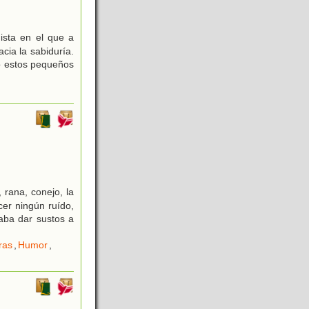
ista en el que a
ia la sabiduría.
o estos pequeños
 rana, conejo, la
er ningún ruído,
taba dar sustos a
ras
,
Humor
,