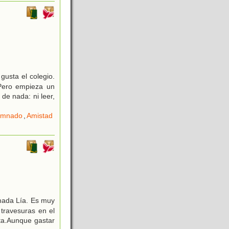
 gusta el colegio.
 Pero empieza un
de nada: ni leer,
lumnado
,
Amistad
mada Lía. Es muy
 travesuras en el
ta.Aunque gastar