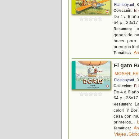
Flamboyant
, 
Colección:
El 
De 4 a 6 añ
64 p.; 23x17 
La
Resumen:
ganas de ha
hacer para 
primeros lec
An
Temática:
El gato B
MOSER, ER
Flamboyant
, 
Colección:
El 
De 4 a 6 añ
64 p.; 23x17 
La
Resumen:
calor! Y Bor
casa con muc
primeros
...
An
Temática:
Viajes
,
Globo