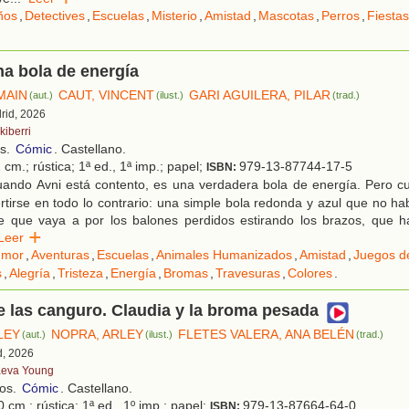
ños
,
Detectives
,
Escuelas
,
Misterio
,
Amistad
,
Mascotas
,
Perros
,
Fiestas
na bola de energía
MAIN
CAUT, VINCENT
GARI AGUILERA, PILAR
(aut.)
(ilust.)
(trad.)
rid, 2026
kiberri
os.
Cómic
. Castellano.
 cm.; rústica; 1ª ed., 1ª imp.; papel;
979-13-87744-17-5
ISBN:
ando Avni está contento, es una verdadera bola de energía. Pero cua
tirse en todo lo contrario: una simple bola redonda y azul que no ha
e que vaya a por los balones perdidos estirando los brazos, que 
Leer
umor
,
Aventuras
,
Escuelas
,
Animales Humanizados
,
Amistad
,
Juegos d
s
,
Alegría
,
Tristeza
,
Energía
,
Bromas
,
Travesuras
,
Colores
.
e las canguro. Claudia y la broma pesada
LEY
NOPRA, ARLEY
FLETES VALERA, ANA BELÉN
(aut.)
(ilust.)
(trad.)
d, 2026
eva Young
ños.
Cómic
. Castellano.
 cm.; rústica; 1ª ed., 1º imp.; papel;
979-13-87664-64-0
ISBN: