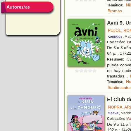
Ni
Temática:
Bromas
.
Avni 9. U
PUJOL, RO
Kómikids
, Mad
Colección:
Txi
De 6 a 8 añ
64 p. , 17x22
Cu
Resumen:
puede conver
no hay nadi
trastadas
...
H
Temática:
Sentimiento
El Club d
NOPRA, AR
Maeva
, Madri
Colección:
Ma
De 9 a 11 a
192 p.; 14x20