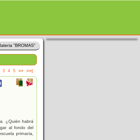
ateria "BROMAS"
3
4
5
>>
>>|
lpa. ¿Quién habrá
gar al fondo del
scuela primaria,