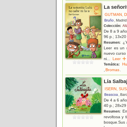
La señori
GUTMAN, 
Bruño
, Madrid
Colección:
Al
De 8 a 9 añ
96 p.; 13x20 
¿Y 
Resumen:
Leer es un r
nuevo curso 
ni
...
Leer
H
Temática:
,
Bromas
.
Lía Salbaj
ISERN, SU
Beascoa
, Bar
De 4 a 6 añ
40 p.; 28x29 
En
Resumen:
revoltosa y 
bosque.Sus a