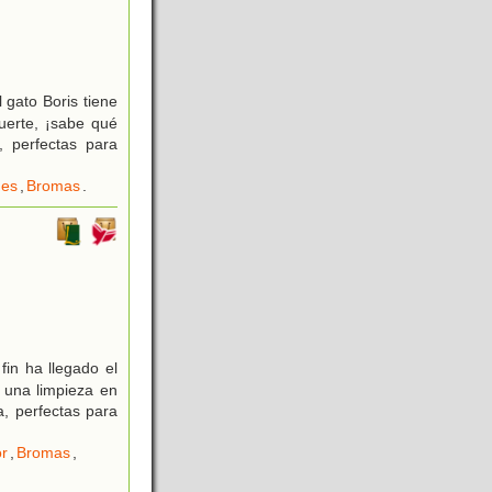
 gato Boris tiene
uerte, ¡sabe qué
, perfectas para
nes
,
Bromas
.
in ha llegado el
y una limpieza en
, perfectas para
or
,
Bromas
,