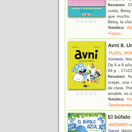
Cl
Resumen:
cuida, Bets
que mucho. 
Betsy, la chi
Ad
Temática:
Futuro
.
Avni 8. 
PUJOL, RO
Kómikids
, Mad
De 6 a 8 añ
64 p. , 17x22
Av
Resumen:
orejas, una 
de clase. Pe
amable, es ú
H
Temática:
Sentimiento
El búfalo
ANÓNIMO
(a
Narval
, Madri