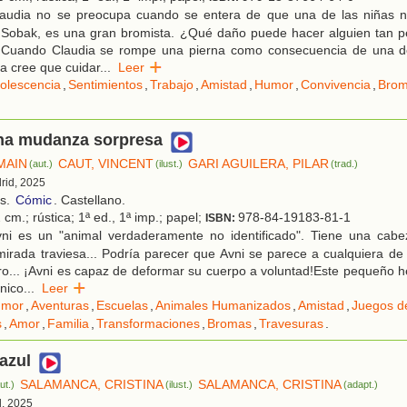
audia no se preocupa cuando se entera de que una de las niñas n
y Sobak, es una gran bromista. ¿Qué daño puede hacer alguien tan 
Cuando Claudia se rompe una pierna como consecuencia de una d
ca cree que cuidar
...
Leer
olescencia
,
Sentimientos
,
Trabajo
,
Amistad
,
Humor
,
Convivencia
,
Bro
Una mudanza sorpresa
MAIN
CAUT, VINCENT
GARI AGUILERA, PILAR
(aut.)
(ilust.)
(trad.)
rid, 2025
os.
Cómic
. Castellano.
 cm.; rústica; 1ª ed., 1ª imp.; papel;
978-84-19183-81-1
ISBN:
ni es un "animal verdaderamente no identificado". Tiene una cab
mirada traviesa... Podría parecer que Avni se parece a cualquiera d
ro... ¡Avni es capaz de deformar su cuerpo a voluntad!Este pequeño h
nico
...
Leer
umor
,
Aventuras
,
Escuelas
,
Animales Humanizados
,
Amistad
,
Juegos d
s
,
Amor
,
Familia
,
Transformaciones
,
Bromas
,
Travesuras
.
 azul
SALAMANCA, CRISTINA
SALAMANCA, CRISTINA
ut.)
(ilust.)
(adapt.)
d, 2025