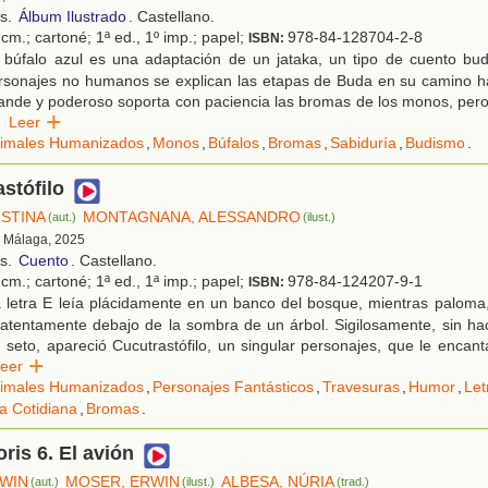
os.
Álbum Ilustrado
. Castellano.
cm.; cartoné; 1ª ed., 1º imp.; papel;
978-84-128704-2-8
ISBN:
 búfalo azul es una adaptación de un jataka, un tipo de cuento bud
rsonajes no humanos se explican las etapas de Buda en su camino hac
ande y poderoso soporta con paciencia las bromas de los monos, per
Leer
imales Humanizados
,
Monos
,
Búfalos
,
Bromas
,
Sabiduría
,
Budismo
.
astófilo
ISTINA
MONTAGNANA, ALESSANDRO
(aut.)
(ilust.)
, Málaga, 2025
os.
Cuento
. Castellano.
cm.; cartoné; 1ª ed., 1ª imp.; papel;
978-84-124207-9-1
ISBN:
 letra E leía plácidamente en un banco del bosque, mientras paloma,
tentamente debajo de la sombra de un árbol. Sigilosamente, sin hac
 seto, apareció Cucutrastófilo, un singular personajes, que le encan
Leer
imales Humanizados
,
Personajes Fantásticos
,
Travesuras
,
Humor
,
Let
a Cotidiana
,
Bromas
.
ris 6. El avión
WIN
MOSER, ERWIN
ALBESA, NÚRIA
(aut.)
(ilust.)
(trad.)