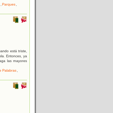
,
Parques
,
ndo está triste,
bla. Entonces, ya
haga las mayores
e Palabras
,