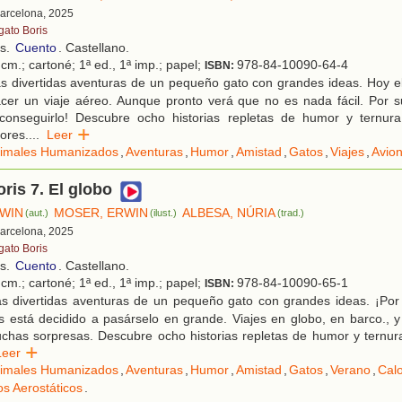
Barcelona, 2025
gato Boris
os.
Cuento
. Castellano.
cm.; cartoné; 1ª ed., 1ª imp.; papel;
978-84-10090-64-4
ISBN:
s divertidas aventuras de un pequeño gato con grandes ideas. Hoy el
cer un viaje aéreo. Aunque pronto verá que no es nada fácil. Por s
conseguirlo! Descubre ocho historias repletas de humor y ternura
tores.
...
Leer
imales Humanizados
,
Aventuras
,
Humor
,
Amistad
,
Gatos
,
Viajes
,
Avio
oris 7. El globo
WIN
MOSER, ERWIN
ALBESA, NÚRIA
(aut.)
(ilust.)
(trad.)
Barcelona, 2025
gato Boris
os.
Cuento
. Castellano.
cm.; cartoné; 1ª ed., 1ª imp.; papel;
978-84-10090-65-1
ISBN:
s divertidas aventuras de un pequeño gato con grandes ideas. ¡Por f
is está decidido a pasárselo en grande. Viajes en globo, en barco., 
has sorpresas. Descubre ocho historias repletas de humor y ternura
Leer
imales Humanizados
,
Aventuras
,
Humor
,
Amistad
,
Gatos
,
Verano
,
Cal
s Aerostáticos
.