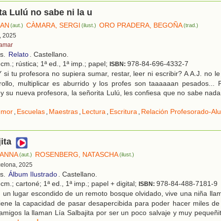
ta Lulú no sabe ni la u
DAN
CÀMARA, SERGI
ORO PRADERA, BEGOÑA
(aut.)
(ilust.)
(trad.)
, 2025
tamar
os.
Relato
. Castellano.
cm.; rústica; 1ª ed., 1ª imp.; papel;
978-84-696-4332-7
ISBN:
si tu profesora no supiera sumar, restar, leer ni escribir? A A.J. no le
ollo, multiplicar es aburrido y los profes son taaaaaan pesados...
y su nueva profesora, la señorita Lulú, les confiesa que no sabe nada 
umor
,
Escuelas
,
Maestras
,
Lectura
,
Escritura
,
Relación Profesorado-A
ita
SANNA
ROSENBERG, NATASCHA
(aut.)
(ilust.)
celona, 2025
os.
Álbum Ilustrado
. Castellano.
cm.; cartoné; 1ª ed., 1ª imp.; papel + digital;
978-84-488-7181-9
ISBN:
 un lugar escondido de un remoto bosque olvidado, vive una niña lla
tiene la capacidad de pasar desapercibida para poder hacer miles de
migos la llaman Lía Salbajita por ser un poco salvaje y muy pequeñi