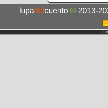
lupa
del
cuento
©
2013-20
© 20