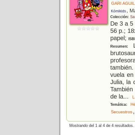
GARI AGUIL
, M
Kómikids
Colección:
S
De 3 a 5
56 p.; 18
papel;
ISB
L
Resumen:
brutosau
profesor
también.
vuela en
Julia, l
También 
de la
...
H
Temática:
,
Secuestros
Mostrando del 1 al 4 de 4 resultados.