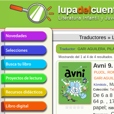
Traductores
»
Traductor:
GARI AGUILERA, PIL
Mostrando del 1 al 4 de 4 resultados.
Avni 9.
PUJOL, RO
GARI AGUIL
, M
Kómikids
Colección:
Txi
De 6 a 8
64 p. , 1
papel;
ISB
C