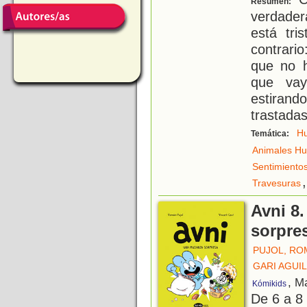
Resumen:
verdade
está tri
contrari
que no h
que vay
estirand
trastada
H
Temática:
Animales H
Sentimiento
,
Travesuras
Avni 8
sorpre
PUJOL, RO
GARI AGUIL
, M
Kómikids
De 6 a 8