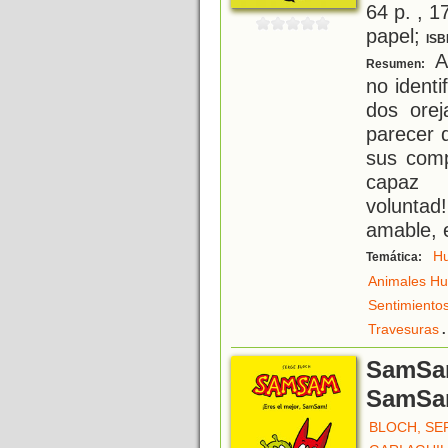
64 p. , 1
papel;
ISB
A
Resumen:
no ident
dos orej
parecer 
sus comp
capaz 
voluntad
amable, 
H
Temática:
Animales H
Sentimiento
.
Travesuras
SamSam
SamSa
BLOCH, SE