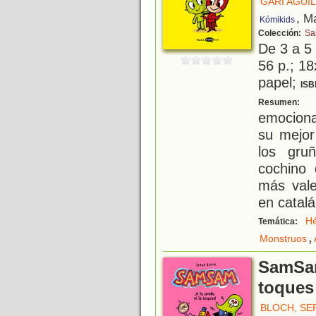
GARI AGUIL
, M
Kómikids
Colección:
S
De 3 a 5
56 p.; 18
papel;
ISB
S
Resumen:
emociona
su mejor
los gru
cochino 
más vale
en catalá
H
Temática:
,
Monstruos
SamSam 
toques
BLOCH, SE