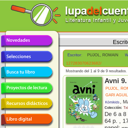
Escri
Escritor:
PUJOL, ROMAIN
W
127283070623682/
Mostrando del 1 al 9 de 9 resultados.
Avni 9.
PUJOL, RO
GARI AGUIL
, M
Kómikids
Colección:
Txi
De 6 a 8
64 p. , 1
papel;