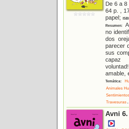
De 6 a 8
64 p. , 1
papel;
ISB
A
Resumen:
no ident
dos orej
parecer 
sus comp
capaz 
voluntad
amable, 
H
Temática:
Animales H
Sentimiento
.
Travesuras
Avni 6.