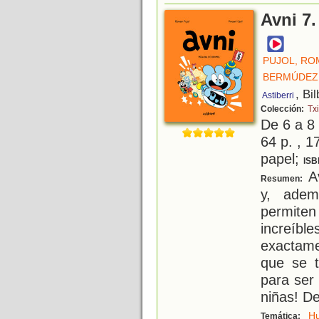
Avni 7
PUJOL, RO
BERMÚDEZ 
, Bi
Astiberri
Colección:
Txi
De 6 a 8
64 p. , 1
papel;
ISB
Av
Resumen:
y, adem
permite
increí
exactame
que se t
para ser 
niñas! D
H
Temática: