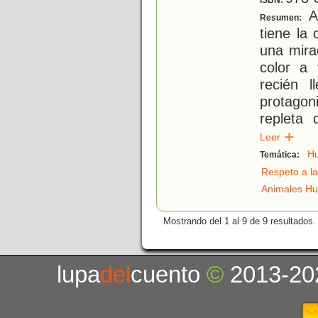
ISBN:
Av
Resumen:
tiene la
una mira
color a 
recién l
protagon
repleta 
Leer
H
Temática:
Respeto a la
Animales H
Mostrando del 1 al 9 de 9 resultados.
lupa
del
cuento
©
2013-20