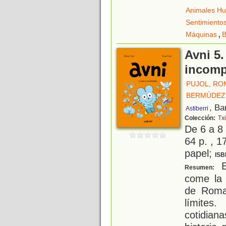
Animales H
Sentimiento
,
Máquinas
Avni 5.
incomp
PUJOL, RO
BERMÚDEZ 
, Ba
Astiberri
Colección:
Txi
De 6 a 8
64 p. , 1
papel;
ISB
E
Resumen:
come la 
de Romai
límites
cotidia