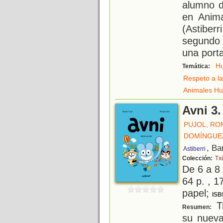
alumno d
en Anima
(Astiber
segundo 
una port
H
Temática:
Respeto a la
Animales H
Avni 3.
PUJOL, RO
DOMÍNGUEZ
, Ba
Astiberri
Colección:
Txi
De 6 a 8
64 p. , 1
papel;
ISB
Tr
Resumen:
su nueva