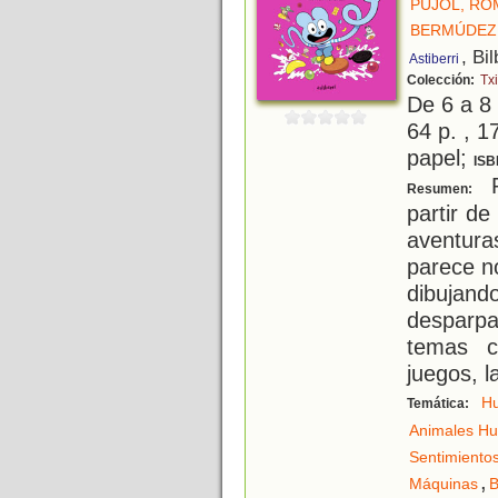
PUJOL, RO
BERMÚDEZ 
, Bi
Astiberri
Colección:
Txi
De 6 a 8
64 p. , 1
papel;
ISB
P
Resumen:
partir de
aventura
parece n
dibujan
desparp
temas c
juegos, l
H
Temática:
Animales H
Sentimiento
,
Máquinas