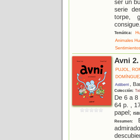
ser un b
serie de
torpe, 
consigue
H
Temática:
Animales H
Sentimiento
Avni 2
PUJOL, RO
DOMÍNGUEZ
, Ba
Astiberri
Colección:
Txi
De 6 a 8
64 p. , 1
papel;
ISB
B
Resumen:
admirad
descubi