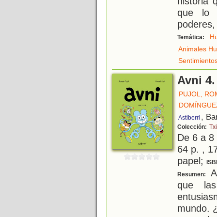
historia
que lo 
poderes,
H
Temática:
Animales H
Sentimiento
Avni 4.
PUJOL, RO
DOMÍNGUEZ
, Ba
Astiberri
Colección:
Txi
De 6 a 8
64 p. , 1
papel;
ISB
A 
Resumen:
que la
entusia
mundo. ¿