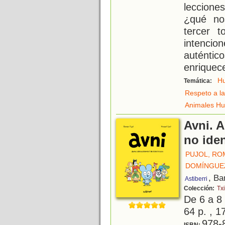
leccion
¿qué no
tercer 
intenci
auténtico
enriquec
H
Temática:
Respeto a la
Animales H
Avni. 
no iden
PUJOL, RO
DOMÍNGUEZ
, Ba
Astiberri
Colección:
Txi
De 6 a 8
64 p. , 1
978-