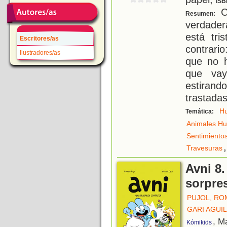
ISB
C
Resumen:
verdade
está tri
Escritores/as
contrari
Ilustradores/as
que no h
que vay
estirand
trastada
H
Temática:
Animales H
Sentimiento
,
Travesuras
Avni 8
sorpre
PUJOL, RO
GARI AGUIL
, M
Kómikids