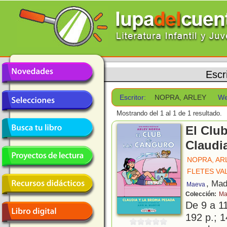
Escr
Escritor:
NOPRA, ARLEY
We
Mostrando del 1 al 1 de 1 resultado.
El Club
Claudi
NOPRA, AR
FLETES VA
, Mad
Maeva
Colección:
Ma
De 9 a 1
192 p.; 1