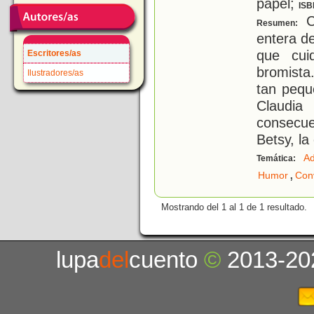
papel;
ISB
C
Resumen:
entera d
que cui
Escritores/as
bromista
Ilustradores/as
tan peq
Claudi
consecu
Betsy, la
Ad
Temática:
,
Humor
Con
Mostrando del 1 al 1 de 1 resultado.
lupa
del
cuento
©
2013-20