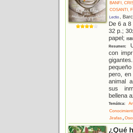
BANFI, CRI
COSANTI, 
, Bar
Lectio
De 6 a 8
32 p.; 30
papel;
ISB
Un
Resumen:
con impr
gigantes.
pequeño
pero, en
animal 
sus inm
bellena a
An
Temática:
Conocimient
,
Jirafas
Oso
¿Qué h