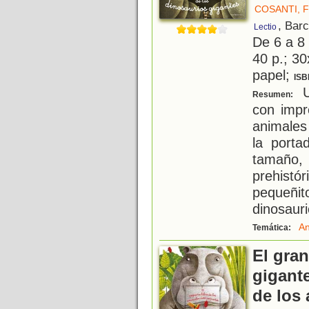
COSANTI, 
, Bar
Lectio
De 6 a 8
40 p.; 30
papel;
ISB
Un
Resumen:
con impr
animales
la porta
tamaño
prehis
pequeñit
dinosaur
An
Temática:
El gran
gigante
de los