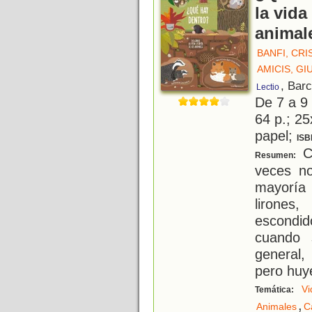
la vida
animal
BANFI, CRI
AMICIS, GI
, Bar
Lectio
De 7 a 9
64 p.; 25
papel;
ISB
C
Resumen:
veces n
mayoría 
lirones
escondi
cuando 
general,
pero huy
Vi
Temática:
,
Animales
C