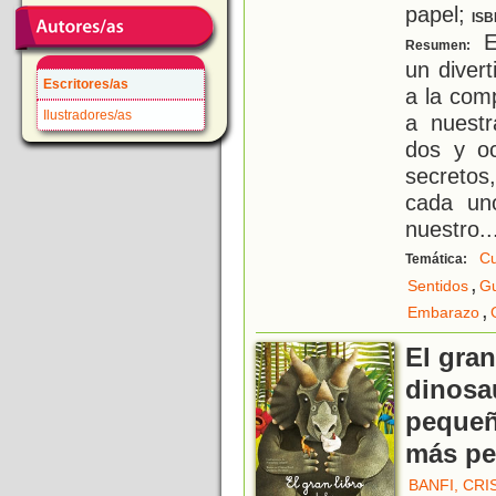
papel;
ISB
Es
Resumen:
un diver
Escritores/as
a la com
Ilustradores/as
a nuestr
dos y oc
secretos
cada un
nuestro
..
C
Temática:
,
Sentidos
G
,
Embarazo
El gran
dinosau
pequeñ
más p
BANFI, CRI