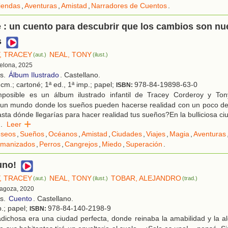
iendas
,
Aventuras
,
Amistad
,
Narradores de Cuentos
.
 : un cuento para descubrir que los cambios son n
s
, TRACEY
NEAL, TONY
(aut.)
(ilust.)
celona, 2025
os.
Álbum Ilustrado
. Castellano.
cm.; cartoné; 1ª ed., 1ª imp.; papel;
978-84-19898-63-0
ISBN:
posible es un álbum ilustrado infantil de Tracey Corderoy y To
a un mundo donde los sueños pueden hacerse realidad con un poco de
sta dónde llegarías para hacer realidad tus sueños?En la bulliciosa ciu
..
Leer
seos
,
Sueños
,
Océanos
,
Amistad
,
Ciudades
,
Viajes
,
Magia
,
Aventuras
umanizados
,
Perros
,
Cangrejos
,
Miedo
,
Superación
.
uno!
, TRACEY
NEAL, TONY
TOBAR, ALEJANDRO
(aut.)
(ilust.)
(trad.)
ragoza, 2020
os.
Cuento
. Castellano.
p.; papel;
978-84-140-2198-9
ISBN:
adichosa era una ciudad perfecta, donde reinaba la amabilidad y la a