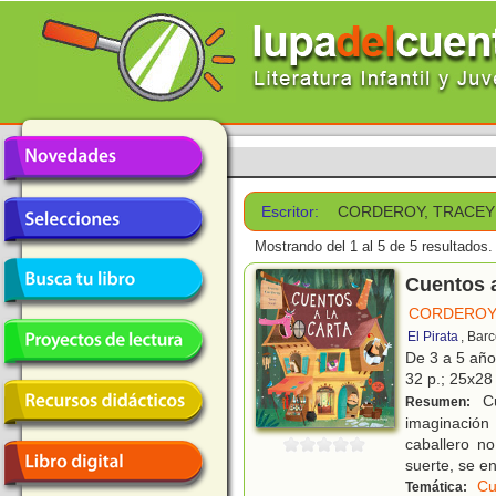
Escritor:
CORDEROY, TRACEY
Mostrando del 1 al 5 de 5 resultados.
Cuentos a
CORDEROY
El Pirata
, Bar
De 3 a 5 añ
32 p.; 25x28 
Cu
Resumen:
imaginación
caballero n
suerte, se e
Cu
Temática: