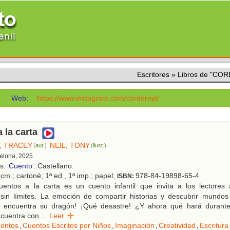
Escritores
»
Libros de "CO
Web:
https://www.instagram.com/corderoyt/
 la carta
, TRACEY
NEIL, TONY
(aut.)
(ilust.)
celona, 2025
os.
Cuento
. Castellano.
cm.; cartoné; 1ª ed., 1ª imp.; papel;
978-84-19898-65-4
ISBN:
entos a la carta es un cuento infantil que invita a los lectore
 sin límites. La emoción de compartir historias y descubrir mundos
o encuentra su dragón! ¡Qué desastre! ¿Y ahora qué hará durante
ncuentra con
...
Leer
entos
,
Cuentos Escritos por Niños
,
Imaginación
,
Creatividad
,
Escritura