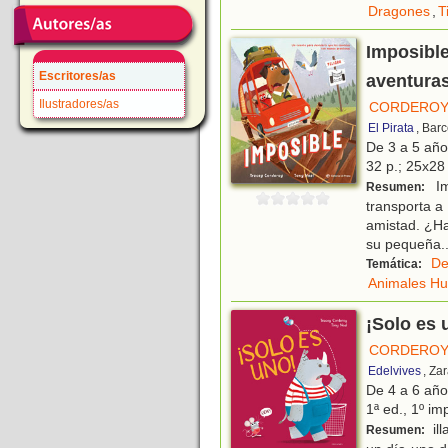
Dragones
,
T
Imposible
Escritores/as
aventura
Ilustradores/as
CORDEROY
El Pirata
, Bar
De 3 a 5 añ
32 p.; 25x28 
Im
Resumen:
transporta 
amistad. ¿Ha
su pequeña
.
De
Temática:
Animales H
¡Solo es 
CORDEROY
Edelvives
, Za
De 4 a 6 añ
1ª ed., 1º im
ill
Resumen: