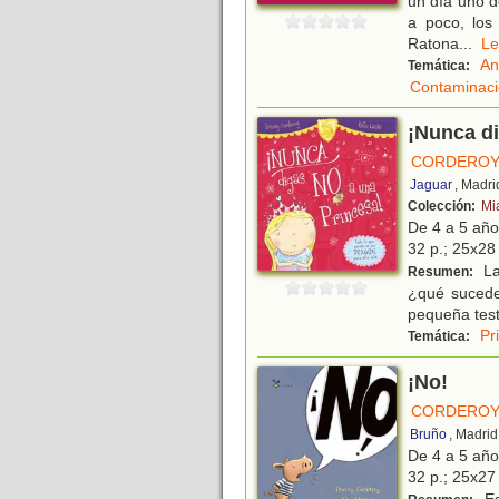
un día uno d
a poco, los
Ratona
...
L
An
Temática:
Contaminaci
¡Nunca di
CORDEROY
Jaguar
, Madri
Colección:
Mi
De 4 a 5 añ
32 p.; 25x28 
La 
Resumen:
¿qué sucede
pequeña test
Pr
Temática:
¡No!
CORDEROY
Bruño
, Madrid
De 4 a 5 añ
32 p.; 25x27 