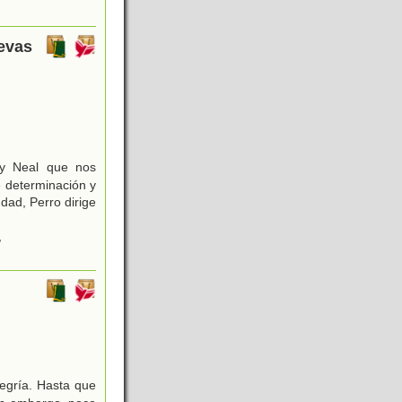
uevas
ny Neal que nos
 determinación y
dad, Perro dirige
,
legría. Hasta que