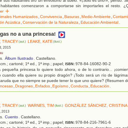
e sus habitantes tiró un envoltorio al suelo. «¡Solo es uno!», pensó. 
 habitantes comenzaron a comportarse sin importarles el resto. 
eer
imales Humanizados
,
Convivencia
,
Basuras
,
Medio Ambiente
,
Contami
ón Acústica
,
Conservación de la Naturaleza
,
Educación Ambiental
.
gas no a una princesa!
, TRACEY
LEAKE, KATE
(aut.)
(ilust.)
d, 2015
au
os.
Álbum Ilustrado
. Castellano.
cm.; cartoné; 1ª ed., 1ª imp.; papel;
978-84-16082-90-2
ISBN:
pequeña princesa lo quiere todo ahora, o de lo contrario... ¡comien
 cuando ella quiere su propio dragón? ¡Todo será un río de lágrima
aruda que no siempre se puede tener lo que uno quiere? (Resumen de 
incesas
,
Dragones
,
Enfados
,
Egoísmo
,
Conducta
,
Educación
.
, TRACEY
WARNES, TIM
GONZÁLEZ SÁNCHEZ, CRISTINA
(aut.)
(ilust.)
, 2013
os.
Cuento
. Castellano.
cm.; cartoné; 1ª ed., 1ª imp.; papel;
978-84-216-7961-6
ISBN: