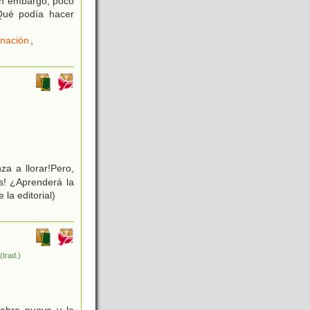
Sin embargo, poco
¿Qué podía hacer
nación
,
za a llorar!Pero,
s! ¿Aprenderá la
la editorial)
(trad.)