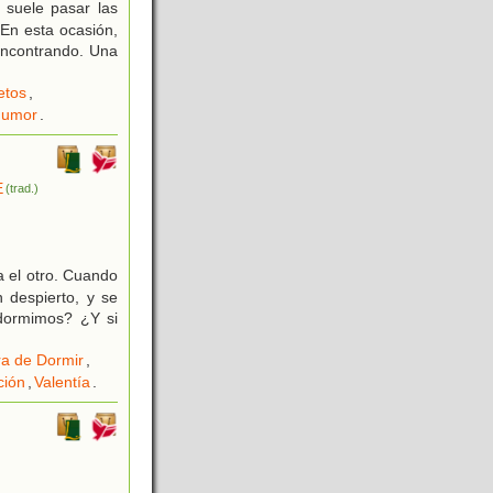
 suele pasar las
En esta ocasión,
encontrando. Una
etos
,
umor
.
E
(trad.)
 el otro. Cuando
n despierto, y se
 dormimos? ¿Y si
a de Dormir
,
ción
,
Valentía
.