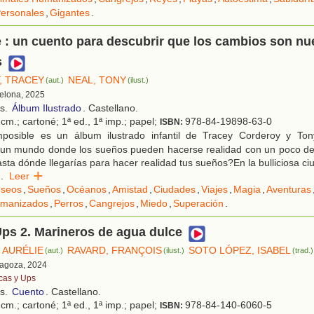
ersonales
,
Gigantes
.
 : un cuento para descubrir que los cambios son n
s
, TRACEY
NEAL, TONY
(aut.)
(ilust.)
celona, 2025
os.
Álbum Ilustrado
. Castellano.
cm.; cartoné; 1ª ed., 1ª imp.; papel;
978-84-19898-63-0
ISBN:
posible es un álbum ilustrado infantil de Tracey Corderoy y To
a un mundo donde los sueños pueden hacerse realidad con un poco de
sta dónde llegarías para hacer realidad tus sueños?En la bulliciosa ciu
..
Leer
seos
,
Sueños
,
Océanos
,
Amistad
,
Ciudades
,
Viajes
,
Magia
,
Aventuras
umanizados
,
Perros
,
Cangrejos
,
Miedo
,
Superación
.
ps 2. Marineros de agua dulce
 AURÉLIE
RAVARD, FRANÇOIS
SOTO LÓPEZ, ISABEL
(aut.)
(ilust.)
(trad.)
ragoza, 2024
cas y Ups
os.
Cuento
. Castellano.
cm.; cartoné; 1ª ed., 1ª imp.; papel;
978-84-140-6060-5
ISBN: