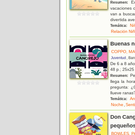
Ex
Resumen:
vacaciones c
van a busca
divertida av
Ni
Temática:
Relación Ni
Buenas n
COPPO, MA
Juventud
, Ba
De 6 a 8 añ
48 p.; 25x25 
Pe
Resumen:
llega la hor
pregunta: ¿
llueve ranas
An
Temática:
Noche
,
Sent
Don Cangr
pequeños
BOWLES, P