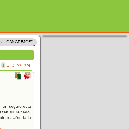
ria "CANGREJOS"
.
1
2
3
>>
>>|
. Tan seguro está
azan su reinado.
Información de la
a
,