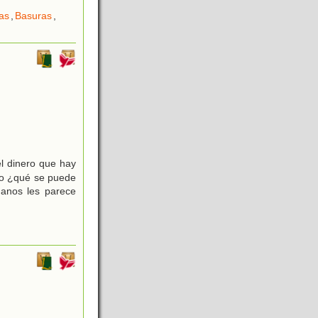
as
,
Basuras
,
l dinero que hay
ero ¿qué se puede
manos les parece