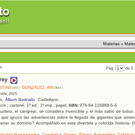
Materias
»
Mate
s.
Pág.
de 3
rey
STINA
GONZÁLEZ, ARI
(aut.)
(ilust.)
evilla, 2025
os.
Álbum Ilustrado
. Castellano.
cm.; cartoné; 1ª ed., 1º imp.; papel;
978-84-126888-5-6
ISBN:
stino, el cangrejo, se considera invencible y el más sabio de todos
 que ignora las advertencias sobre la llegada de gigantes que amen
ner su dominio? Acompáñalo en esta divertida y colorida historia. (
imales Humanizados
,
Cangrejos
,
Reyes
,
Playas
,
Autoestima
,
Sabidurí