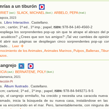
rías a un tiburón
RRIET
SLACK, MICHAEL
ARBELO, PEPA
(aut.)
(ilust.)
(trad.)
ragoza, 2023
os.
Libro Interactivo
. Castellano.
cm.; cartón; 1ª ed., 1ª imp.; papel;
978-84-140-4560-2
ISBN:
espliega los sorprendentes pop-up sin que te atrape el abrazo del p
s acuáticos? ¿Crees que son tus amigos? ¡Tal vez cambies de opini
 ¡Al abrir sus páginas se despliegan cinco sorprendentes pop-up co
idado
...
Leer
nocimiento de los Animales
,
Animales Marinos
,
Pulpos
,
Ballenas
,
Tibu
azos
.
 cangrejo
ICIA
BERNATENE, POLY
(aut.)
(ilust.)
Salamanca, 2021
lección Pi
os.
Álbum Ilustrado
. Castellano.
cm; cartoné; 1ª ed., 1ª imp.; papel;
978-84-949271-9-5
ISBN:
ejo, el cangrejo ermitaño, ha crecido y necesita una caracola nueva
asmado, inicia la búsqueda de su nueva casa, instalándose en las
ue va encontrando en el mar. Pero, lamentablemente, con ninguna de 