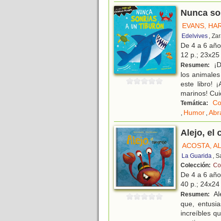
Nunca son
EVANS, HA
Edelvives
, Za
De 4 a 6 añ
12 p.; 23x25 
¡D
Resumen:
los animale
este libro!
marinos! Cu
Co
Temática:
,
Humor
,
Abr
Alejo, el
ACOSTA, AL
La Guarida
, 
Colección:
Co
De 4 a 6 añ
40 p.; 24x24 
Al
Resumen:
que, entusi
increíbles q