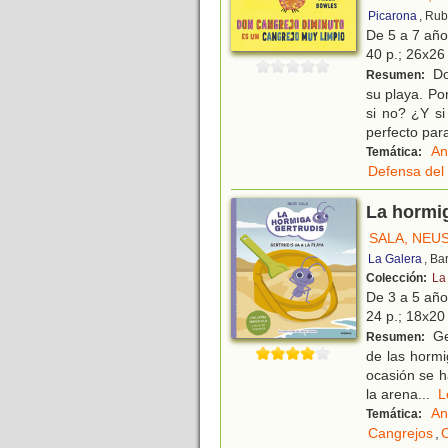
Picarona
, Rub
De 5 a 7 añ
40 p.; 26x26 
Do
Resumen:
su playa. Po
si no? ¿Y s
perfecto para
An
Temática:
Defensa del
La hormig
SALA, NEU
La Galera
, Ba
Colección:
La
De 3 a 5 añ
24 p.; 18x20 
Ge
Resumen:
de las hormi
ocasión se h
la arena
...
An
Temática:
Cangrejos
,
C