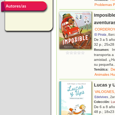
Problemas P
Imposible
aventura
CORDEROY
El Pirata
, Bar
De 3 a 5 añ
32 p.; 25x28 
Im
Resumen:
transporta 
amistad. ¿Ha
su pequeña
.
De
Temática:
Animales H
Lucas y U
VALOGNES,
Edelvives
, Za
Colección:
Lu
De 6 a 8 añ
48 p.; 18x23 