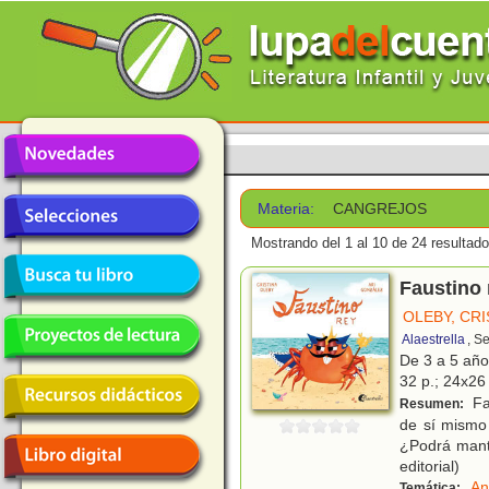
Materia:
CANGREJOS
Mostrando del 1 al 10 de 24 resultado
Faustino 
OLEBY, CRI
Alaestrella
, S
De 3 a 5 añ
32 p.; 24x26 
Fau
Resumen:
de sí mismo
¿Podrá mante
editorial)
An
Temática: