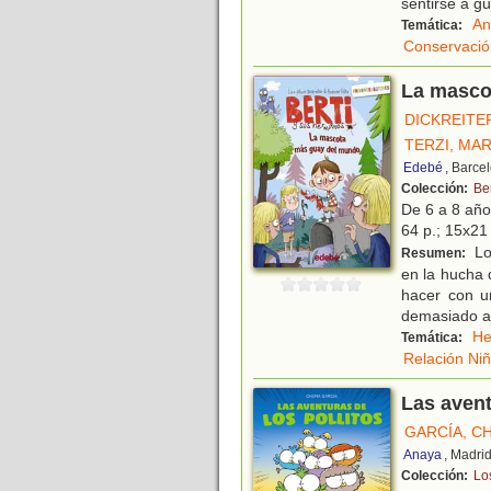
sentirse a gu
An
Temática:
Conservació
La masco
DICKREITER
TERZI, MA
Edebé
, Barce
Colección:
Be
De 6 a 8 añ
64 p.; 15x21 
Lo
Resumen:
en la hucha 
hacer con u
demasiado ab
He
Temática:
Relación Ni
Las avent
GARCÍA, C
Anaya
, Madri
Colección:
Los