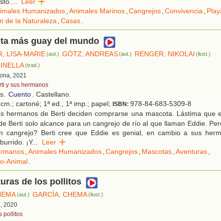
sto.
...
Leer
imales Humanizados
,
Animales Marinos
,
Cangrejos
,
Convivencia
,
Play
n de la Naturaleza
,
Casas
.
ta más guay del mundo
, LISA-MARIE
GÖTZ, ANDREAS
RENGER, NIKOLAI
(aut.)
(aut.)
(ilust.)
RINELLA
(trad.)
lona, 2021
rti y sus hermanos
os.
Cuento
. Castellano.
cm.; cartoné; 1ª ed., 1ª imp.; papel;
978-84-683-5309-8
ISBN:
s hermanos de Berti deciden comprarse una mascota. Lástima que e
de Berti solo alcance para un cangrejo de río al que llaman Eddie. P
n cangrejo? Berti cree que Eddie es genial, en cambio a sus her
urrido. ¡Y
...
Leer
rmanos
,
Animales Humanizados
,
Cangrejos
,
Mascotas
,
Aventuras
,
ño-Animal
.
uras de los pollitos
HEMA
GARCÍA, CHEMA
(aut.)
(ilust.)
d, 2020
 pollitos