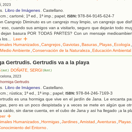
í, 2023
os.
Libro de Imágenes
. Castellano.
cm.; cartoné; 1ª ed., 1ª imp.; papel;
978-84-9145-624-7
ISBN:
n Cangrejo Diminuto es un cangrejo muy limpio, un cangrejo que disf
r eso, cuando sus amigos van a visitarlo, seguro que dejarán todo muy
i dejan basura POR TODAS PARTES? Con un mensaje medioambiental
 los
...
Leer
imales Humanizados
,
Cangrejos
,
Gaviotas
,
Basuras
,
Playas
,
Ecología
,
 Medio Ambiente
,
Conservación de la Naturaleza
,
Educación Ambiental
a Gertrudis. Gertrudis va a la playa
S
DOÑATE, SERGI
(aut.)
(ilust.)
rcelona, 2023
 hormiga Gertrudis
os.
Libro de Imágenes
. Castellano.
cm.; rústica; 1ª ed., 1ª imp.; papel;
978-84-246-7169-3
ISBN:
rtrudis es una hormiga que vive en el jardín de Jana. Le encanta pa
gas, pero es un poco despistada y a veces se mete en algún que otr
a caído, sin darse cuenta, en el cubo de Jana y así ha llegado ¡a la p
Leer
imales Humanizados
,
Hormigas
,
Jardines
,
Amistad
,
Aventuras
,
Playas
onocimiento del Entorno
.