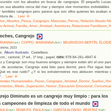
cursión con los abuelos en busca de cangrejos. El pequeño Lucas
on sus abuelos cerca del mar y siempre vive momentos inolvidables. 
r temibles cangrejos pero parece que son ellos quienes les acaban 
entura de
...
Leer
ños
,
Abuelos
,
Pesca
,
Cangrejos
,
Mascotas
,
Perros
,
Relación Abuelo-Ni
ño-Animal
,
Familia
,
Amor
,
Amistad
,
Aventuras
,
Relaciones Familiares
,
H
oches, Cangrejo
RIANNA
COPPO, MARIANNA
BEURGEOIS BERTÍN, ÉLODI
(aut.)
(ilust.)
rcelona, 2023
os.
Álbum Ilustrado
. Castellano.
cm.; cartoné; 1ª ed., 1º imp.; papel;
978-84-261-4847-6
ISBN:
z y Cangrejo son muy buenos amigos y siempre están ahí el uno para
a de acostarse, Cangrejo está listo para dormir, pero Pez sigue bie
Qué es ese ruido? ¿Y si los extraterrestres nos abducen mientras
?
...
Leer
imales Humanizados
,
Peces
,
Cangrejos
,
Amistad
,
Dormir
,
Sueños
,
Hor
imientos
,
Miedo
,
Superación
,
Humor
,
Educación Emocional
,
Comunica
ejo Diminuto es un cangrejo muy limpio : para los
 campeones de limpieza de todo el mundo
AULA
BOWLES, PAULA
GARCÍA ALONSO, BEATRIZ
(aut.)
(ilust.)
(trad.)