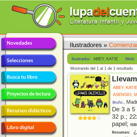
Ilustradores
»
Comienzan
Ilustrador:
ABEY, KATIE
Web:
Mostrando del 1 al 1 de 1 resultado.
Llevam
ABEY, KATI
ASENSIO, 
, Mad
Bruño
De 3 a 5
32 p.; 22
papel;
ISB
¿Q
Resumen: