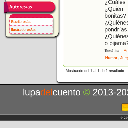
¿Cuáles 
¿Quién 
bonita
¿Quiéne
Escritores/as
pondría
Ilustradores/as
¿Quiénes
o pijama?
An
Temática:
,
Humor
Jue
Mostrando del 1 al 1 de 1 resultado.
lupa
del
cuento
©
2013-20
© 20