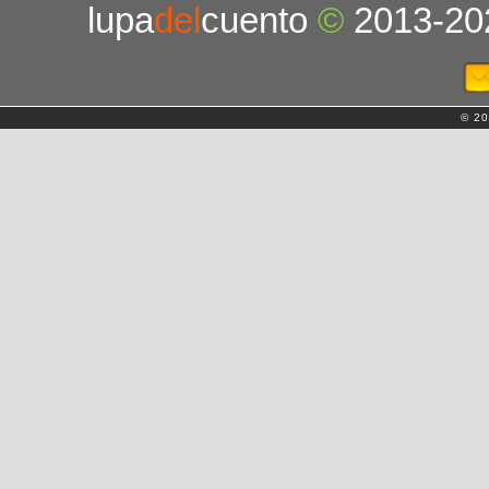
lupa
del
cuento
©
2013-20
© 20