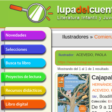
Ilustradores
»
Comienz
Ilustrador:
ACEVEDO, PAOLA
https://www.instagram.com/paola
Mostrando del 1 al 1 de 1 resultado.
Cajapa
HERNÁNDEZ
ACEVEDO, 
, Boadil
SM
Colección:
El
De 9 a 1