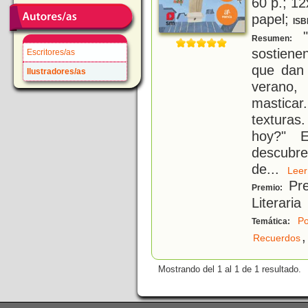
60 p.; 12
papel;
ISB
"
Resumen:
sostien
Escritores/as
que dan 
Ilustradores/as
verano
mastica
texturas
hoy?" 
descubr
de
...
Le
Pre
Premio:
Literaria
Po
Temática:
,
Recuerdos
Mostrando del 1 al 1 de 1 resultado.