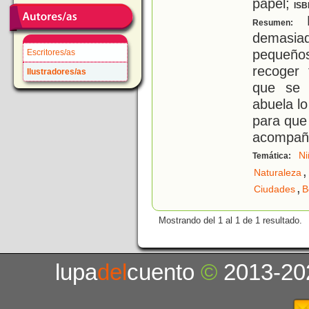
papel;
ISB
N
Resumen:
demasi
pequeño
Escritores/as
recoger
Ilustradores/as
que se 
abuela lo
para que
acompaña
Ni
Temática:
,
Naturaleza
,
Ciudades
B
Mostrando del 1 al 1 de 1 resultado.
lupa
del
cuento
©
2013-20