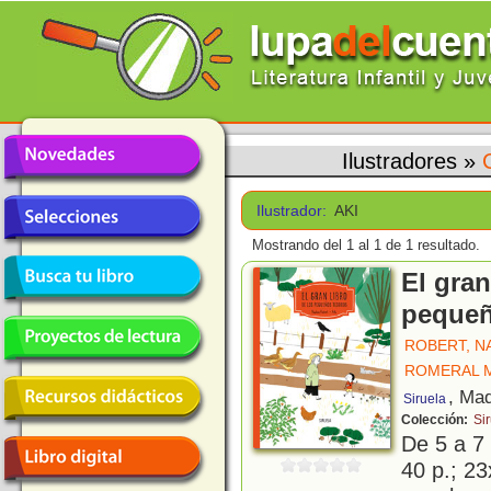
Ilustradores
»
Ilustrador:
AKI
Mostrando del 1 al 1 de 1 resultado.
El gran
pequeñ
ROBERT, N
ROMERAL 
, Mad
Siruela
Colección:
Sir
De 5 a 7
40 p.; 23