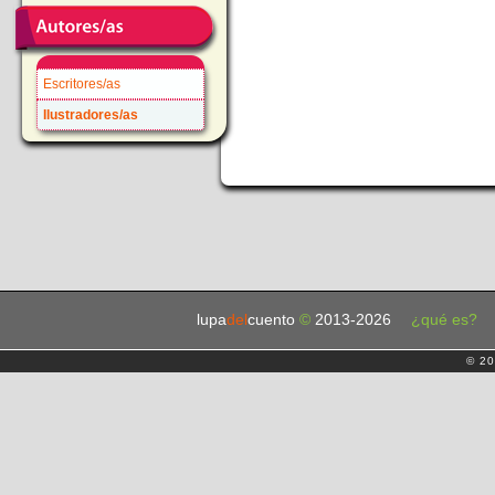
Escritores/as
Ilustradores/as
lupa
del
cuento
©
2013-2026
¿qué es?
© 20