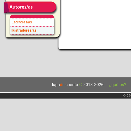
Escritores/as
Ilustradores/as
lupa
del
cuento
©
2013-2026
¿qué es?
© 20