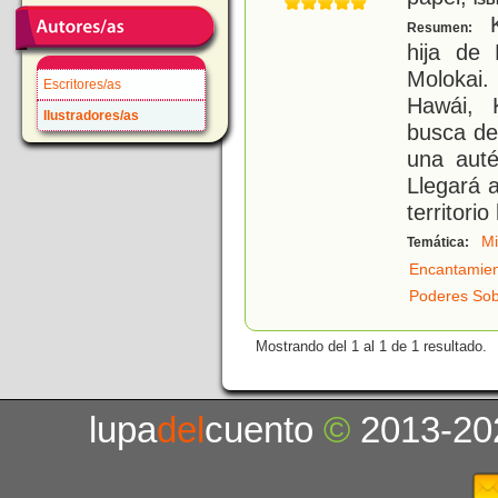
ISB
K
Resumen:
hija de
Molokai.
Escritores/as
Hawái, 
Ilustradores/as
busca de
una auté
Llegará a
territori
Mi
Temática:
Encantamie
Poderes Sob
Mostrando del 1 al 1 de 1 resultado.
lupa
del
cuento
©
2013-20