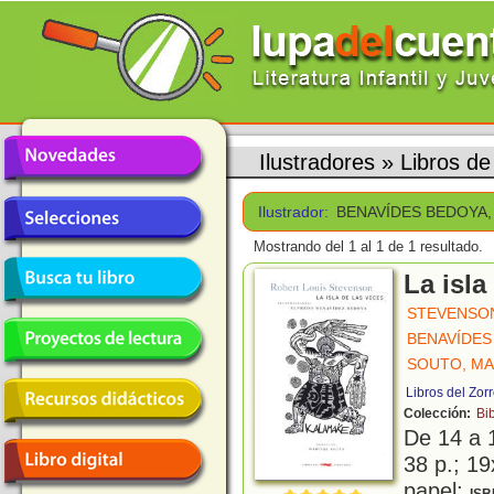
Ilustradores
»
Libros 
Ilustrador:
BENAVÍDES BEDOYA
Mostrando del 1 al 1 de 1 resultado.
La isla
STEVENSON
BENAVÍDES
SOUTO, MA
Libros del Zor
Colección:
Bib
De 14 a 
38 p.; 19
papel;