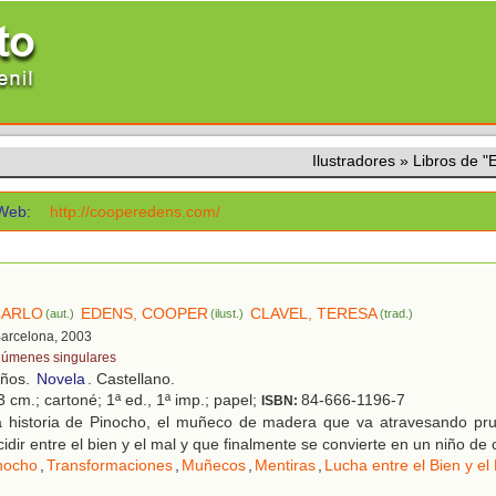
Ilustradores
»
Libros de
Web:
http://cooperedens.com/
CARLO
EDENS, COOPER
CLAVEL, TERESA
(aut.)
(ilust.)
(trad.)
Barcelona, 2003
lúmenes singulares
años.
Novela
. Castellano.
 cm.; cartoné; 1ª ed., 1ª imp.; papel;
84-666-1196-7
ISBN:
 historia de Pinocho, el muñeco de madera que va atravesando pr
idir entre el bien y el mal y que finalmente se convierte en un niño de
nocho
,
Transformaciones
,
Muñecos
,
Mentiras
,
Lucha entre el Bien y el