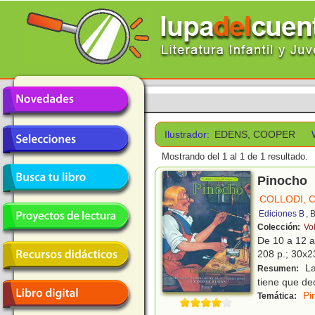
Ilustrador:
EDENS, COOPER
Mostrando del 1 al 1 de 1 resultado.
Pinocho
COLLODI, 
Ediciones B
, 
Colección:
Vo
De 10 a 12 
208 p.; 30x23
La
Resumen:
tiene que dec
Pi
Temática: