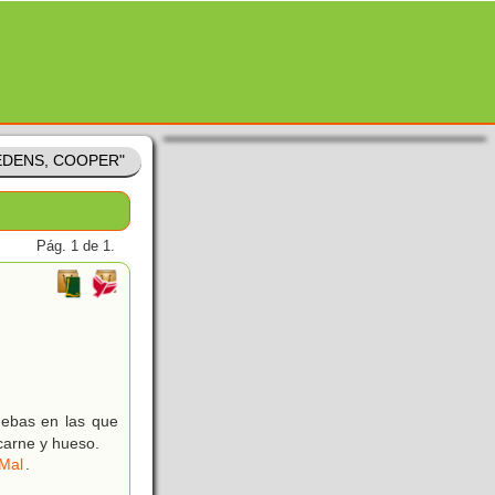
 "EDENS, COOPER"
Pág. 1 de 1.
uebas en las que
 carne y hueso.
 Mal
.