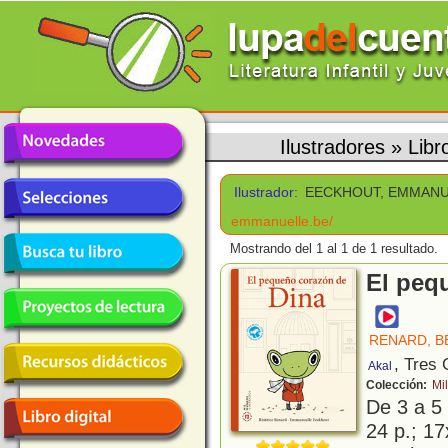
Ilustradores
»
Lib
Ilustrador:
EECKHOUT, EMMAN
emmanuelle.be/
Mostrando del 1 al 1 de 1 resultado.
El peq
RENARD, B
, Tres
Akal
Colección:
Mi
De 3 a 5
24 p.; 17