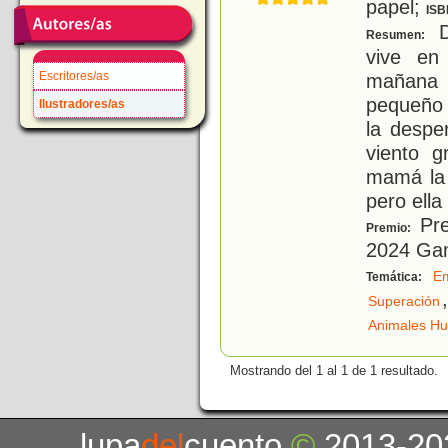
papel;
ISB
D
Resumen:
vive en
Escritores/as
mañana 
pequeño 
Ilustradores/as
la despe
viento g
mamá la 
pero ella
Pre
Premio:
2024 Gan
Em
Temática:
,
Superación
Animales H
Mostrando del 1 al 1 de 1 resultado.
lupa
del
cuento
©
2013-20