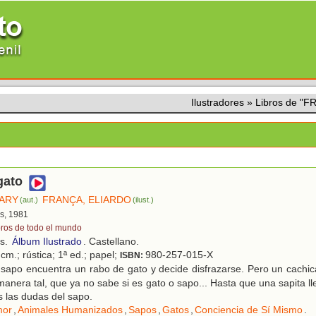
Ilustradores
»
Libros de "
gato
ARY
FRANÇA, ELIARDO
(aut.)
(ilust.)
s, 1981
bros de todo el mundo
os.
Álbum Ilustrado
. Castellano.
cm.; rústica; 1ª ed.; papel;
980-257-015-X
ISBN:
 sapo encuentra un rabo de gato y decide disfrazarse. Pero un cachi
anera tal, que ya no sabe si es gato o sapo... Hasta que una sapita ll
s las dudas del sapo.
or
,
Animales Humanizados
,
Sapos
,
Gatos
,
Conciencia de Sí Mismo
.