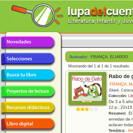
Ilustrador:
FRANÇA, ELIARDO
Mostrando del 1 al 1 de 1 resultado.
Rabo de 
FRANÇA, M
Ekaré
, Caraca
Colección:
Li
De 3 a 5 añ
12 p.; 22x19 
El
Resumen:
enredan de m
aclaran toda
Am
Temática: