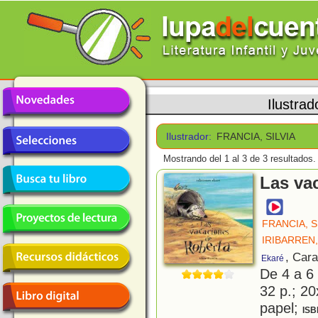
Ilustrad
Ilustrador:
FRANCIA, SILVIA
Mostrando del 1 al 3 de 3 resultados.
Las va
FRANCIA, S
IRIBARREN
, Car
Ekaré
De 4 a 6
32 p.; 20
papel;
ISB