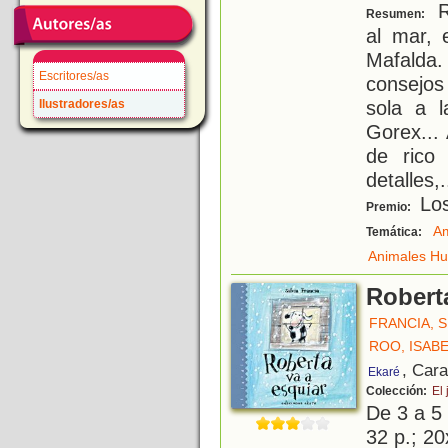
R
Resumen:
al mar, 
Mafalda
Escritores/as
consejos
sola a l
Ilustradores/as
Gorex...
de rico 
detalles,
.
Los
Premio:
Am
Temática:
Animales H
Robert
FRANCIA, S
ROO, ISAB
, Car
Ekaré
Colección:
El 
De 3 a 5
32 p.; 20