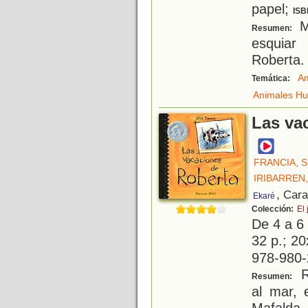
papel;
ISB
Mi
Resumen:
esquiar
Roberta.
Am
Temática:
Animales H
Las va
FRANCIA, S
IRIBARREN
, Car
Ekaré
Colección:
El 
De 4 a 6
32 p.; 20
978-980-
R
Resumen:
al mar, 
Mafalda