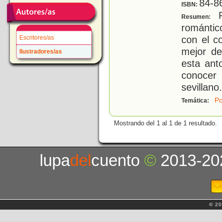
84-8
ISBN:
P
Resumen:
romántic
con el c
Escritores/as
mejor de
Ilustradores/as
esta ant
conocer
sevillano.
Po
Temática:
Mostrando del 1 al 1 de 1 resultado.
lupa
del
cuento
©
2013-20
© 20