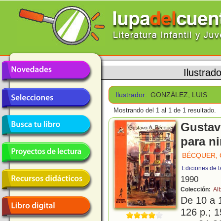
Ilustrad
Ilustrador:
GONZÁLEZ, LUIS
Mostrando del 1 al 1 de 1 resultado.
Gustav
para n
BÉCQUER,
Ediciones de l
1990
Colección:
Al
De 10 a 
126 p.; 1