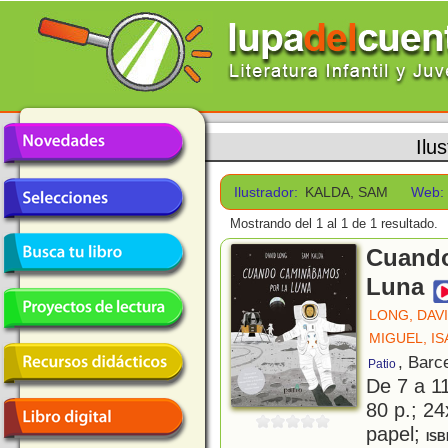
Ilu
Ilustrador:
KALDA, SAM
Web:
Mostrando del 1 al 1 de 1 resultado.
Cuando
Luna
LONG, DAV
MIGUEL, IS
, Barc
Patio
De 7 a 1
80 p.; 24
papel;
ISB