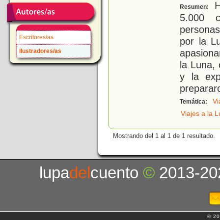
H
Resumen:
5.000 c
personas
Escritores/as
por la Lu
apasiona
Ilustradores/as
la Luna,
y la exp
preparar
Vi
Temática:
Viajes a la 
Mostrando del 1 al 1 de 1 resultado.
lupa
del
cuento
©
2013-20
© 20